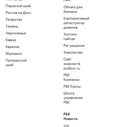
Пермский край
Облако для
бизнеса
Ростов-на-Дону
Корпоративный
Татарстан
регистратор
Тюмень
доменов
Черноземье
Хостинг
сайтов
Кавказ
Рег.решения
Карелия
Знакомства
Мурманск
Сайт
Приморский
знакомств
край
podbor.ru
РБК
Компании
РБК Курсы
Школа
управления
РБК
РБК
Новости
iOS