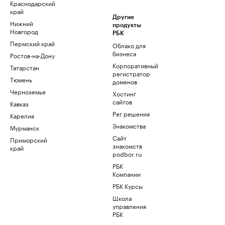
Краснодарский
край
Другие
Нижний
продукты
Новгород
РБК
Пермский край
Облако для
бизнеса
Ростов-на-Дону
Корпоративный
Татарстан
регистратор
Тюмень
доменов
Черноземье
Хостинг
сайтов
Кавказ
Рег.решения
Карелия
Знакомства
Мурманск
Сайт
Приморский
знакомств
край
podbor.ru
РБК
Компании
РБК Курсы
Школа
управления
РБК