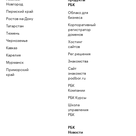
продукты
Новгород
РБК
Пермский край
Облако для
бизнеса
Ростов-на-Дону
Корпоративный
Татарстан
регистратор
Тюмень
доменов
Черноземье
Хостинг
сайтов
Кавказ
Рег.решения
Карелия
Знакомства
Мурманск
Сайт
Приморский
знакомств
край
podbor.ru
РБК
Компании
РБК Курсы
Школа
управления
РБК
РБК
Новости