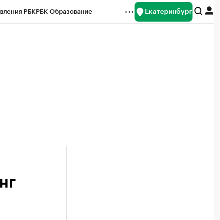
Екатеринбург
вления РБК
РБК Образование
редитные рейтинги
Франшизы
Газета
ок наличной валюты
нг