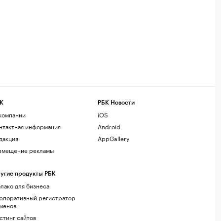
К
РБК Новости
компании
iOS
нтактная информация
Android
дакция
AppGallery
змещение рекламы
угие продукты РБК
лако для бизнеса
рпоративный регистратор
менов
стинг сайтов