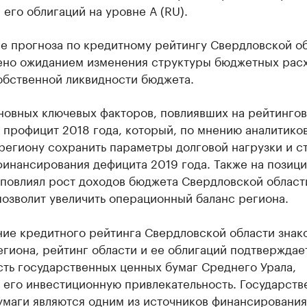
 его облигаций на уровне А (RU).
е прогноза по кредитному рейтингу Свердловской о
ено ожиданием изменения структуры бюджетных расх
обственной ликвидности бюджета.
новных ключевых факторов, повлиявших на рейтинго
 профицит 2018 года, который, по мнению аналитиков
региону сохранить параметры долговой нагрузки и ст
инансирования дефицита 2019 года. Также на позици
 повлиял рост доходов бюджета Свердловской област
озволит увеличить операционный баланс региона.
ие кредитного рейтинга Свердловской области знако
гиона, рейтинг области и ее облигаций подтверждае
сть государственных ценных бумаг Среднего Урала,
 его инвестиционную привлекательность. Государств
умаги являются одним из источников финансирования