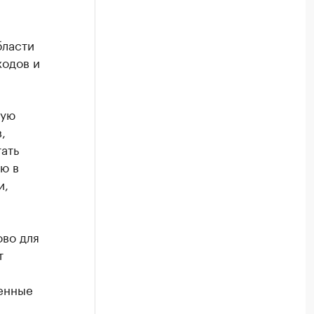
бласти
одов и
вую
,
ать
ю в
и,
во для
т
енные