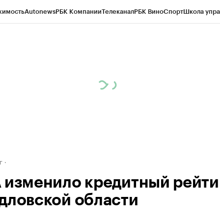
жимость
Autonews
РБК Компании
Телеканал
РБК Вино
Спорт
Школа упра
д
Стиль
Крипто
РБК Бизнес-среда
Дискуссионный клуб
Исследования
К
рагентов
Политика
Экономика
Бизнес
Технологии и медиа
Финансы
Рын
г
 изменило кредитный рейти
дловской области