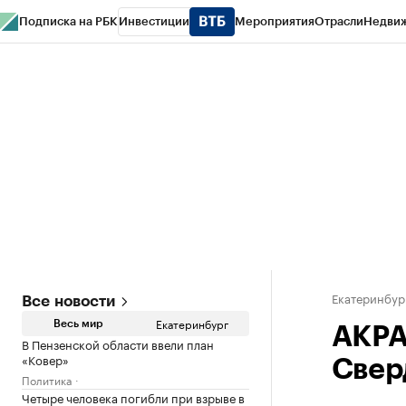
Подписка на РБК
Инвестиции
Мероприятия
Отрасли
Недви
РБК Курсы
РБК Life
Тренды
Визионеры
Национальные проекты
Горо
Спецпроекты СПб
Конференции СПб
Спецпроекты
Проверка конт
Екатеринбур
Все новости
Екатеринбург
Весь мир
АКРА
В Пензенской области ввели план
«Ковер»
Свер
Политика
Четыре человека погибли при взрыве в