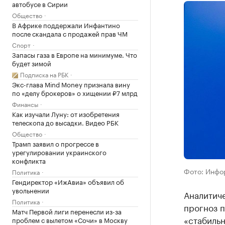
автобусе в Сирии
Общество
В Африке поддержали Инфантино
после скандала с продажей прав ЧМ
Спорт
Запасы газа в Европе на минимуме. Что
будет зимой
Подписка на РБК
Экс-глава Mind Money признала вину
по «делу брокеров» о хищении ₽7 млрд
Финансы
Как изучали Луну: от изобретения
телескопа до высадки. Видео РБК
Общество
Трамп заявил о прогрессе в
урегулировании украинского
конфликта
Фото: Инфо
Политика
Гендиректор «ИжАвиа» объявил об
увольнении
Аналитиче
Политика
прогноз 
Матч Первой лиги перенесли из-за
«стабильн
проблем с вылетом «Сочи» в Москву