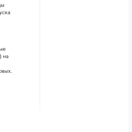
ды
уска
ые
) на
овых.