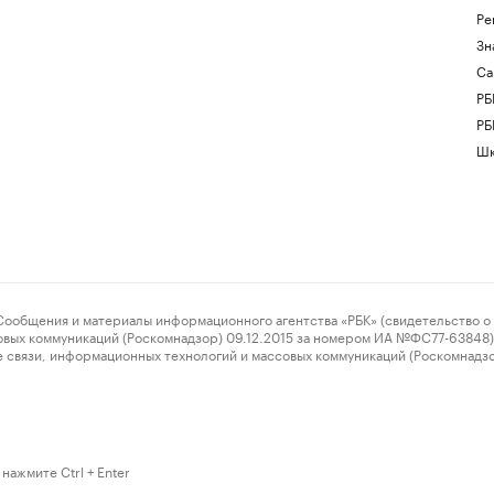
Ре
Зн
Са
РБ
РБ
Шк
ения и материалы информационного агентства «РБК» (свидетельство о 
овых коммуникаций (Роскомнадзор) 09.12.2015 за номером ИА №ФС77-63848) 
 связи, информационных технологий и массовых коммуникаций (Роскомнадз
нажмите Ctrl + Enter