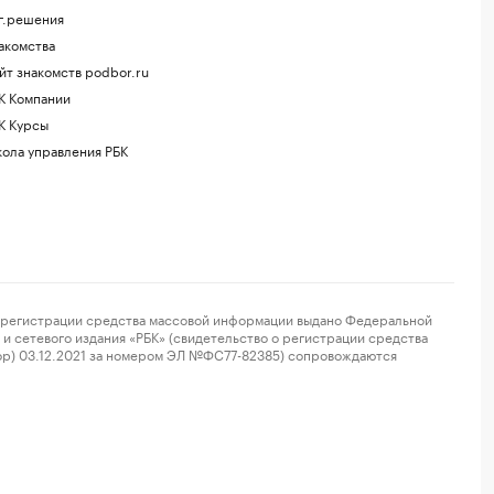
г.решения
акомства
йт знакомств podbor.ru
К Компании
К Курсы
ола управления РБК
регистрации средства массовой информации выдано Федеральной
и сетевого издания «РБК» (свидетельство о регистрации средства
ор) 03.12.2021 за номером ЭЛ №ФС77-82385) сопровождаются