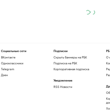
Социальные сети
Подписки
РБ
ВКонтакте
Скрыть баннеры на РБК
О 
Одноклассники
Подписка на РБК
Ко
Telegram
Корпоративная подписка
Ре
Дзен
Ра
Уведомления
RSS Новости
Др
Об
Ко
до
Хо