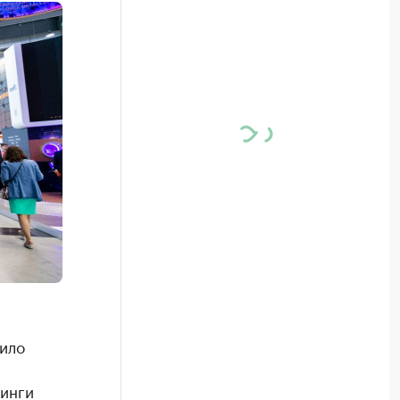
нило
тинги