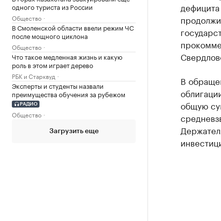
дефицита
одного туриста из России
Общество
продолжи
В Смоленской области ввели режим ЧС
государс
после мощного циклона
прокомме
Общество
Свердловс
Что такое медленная жизнь и какую
роль в этом играет дерево
РБК и Старквуд
В обраще
Эксперты и студенты назвали
облигации
преимущества обучения за рубежом
общую су
РАДИО
Общество
средневзв
Держател
Загрузить еще
инвестици