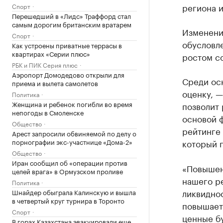
региона и
Спорт
Перешедший в «Лидс» Траффорд стал
самым дорогим британским вратарем
Изменени
Спорт
обусловл
Как устроены приватные террасы в
квартирах «Серии плюс»
ростом с
РБК и ПИК Серия плюс
Аэропорт Домодедово открыли для
Среди ос
приема и вылета самолетов
оценку, —
Политика
Женщина и ребенок погибли во время
позволит 
непогоды в Смоленске
основой ф
Общество
рейтинге
Арест запросили обвиняемой по делу о
порнографии экс-участнице «Дома-2»
который п
Общество
Иран сообщил об «операции против
«Повышен
целей врага» в Ормузском проливе
нашего ре
Политика
ликвидно
Шнайдер обыграла Калинскую и вышла
в четвертый круг турнира в Торонто
повышает
Спорт
ценные б
В горах Казахстана эвакуировали еще