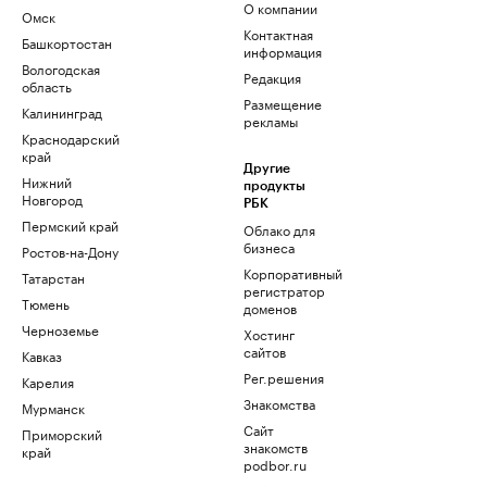
О компании
Омск
Контактная
Башкортостан
информация
Вологодская
Редакция
область
Размещение
Калининград
рекламы
Краснодарский
край
Другие
Нижний
продукты
Новгород
РБК
Пермский край
Облако для
бизнеса
Ростов-на-Дону
Корпоративный
Татарстан
регистратор
Тюмень
доменов
Черноземье
Хостинг
сайтов
Кавказ
Рег.решения
Карелия
Знакомства
Мурманск
Сайт
Приморский
знакомств
край
podbor.ru