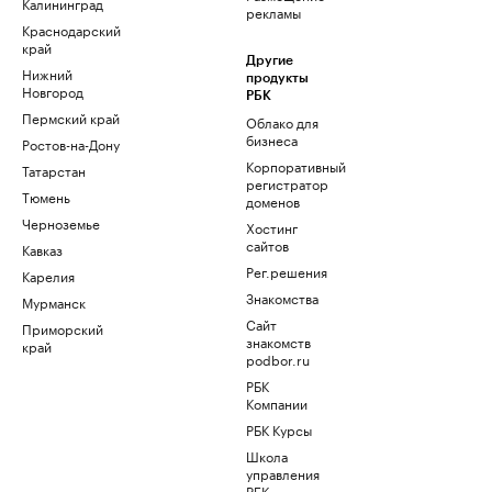
Калининград
рекламы
Краснодарский
край
Другие
Нижний
продукты
Новгород
РБК
Пермский край
Облако для
бизнеса
Ростов-на-Дону
Корпоративный
Татарстан
регистратор
Тюмень
доменов
Черноземье
Хостинг
сайтов
Кавказ
Рег.решения
Карелия
Знакомства
Мурманск
Сайт
Приморский
знакомств
край
podbor.ru
РБК
Компании
РБК Курсы
Школа
управления
РБК