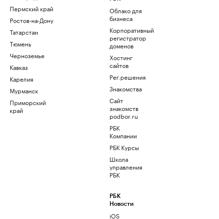
Пермский край
Облако для
бизнеса
Ростов-на-Дону
Корпоративный
Татарстан
регистратор
Тюмень
доменов
Черноземье
Хостинг
сайтов
Кавказ
Рег.решения
Карелия
Знакомства
Мурманск
Сайт
Приморский
знакомств
край
podbor.ru
РБК
Компании
РБК Курсы
Школа
управления
РБК
РБК
Новости
iOS