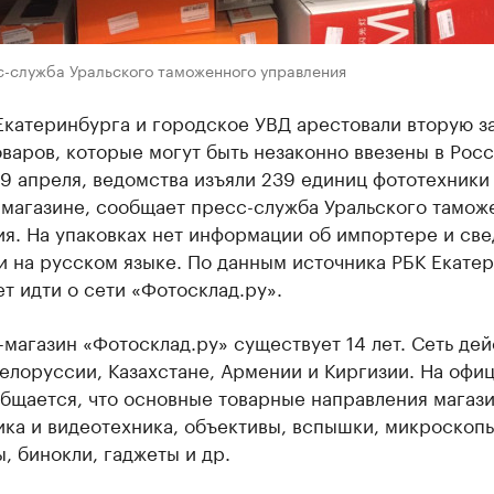
с-служба Уральского таможенного управления
Екатеринбурга и городское УВД арестовали вторую з
варов, которые могут быть незаконно ввезены в Росс
19 апреля, ведомства изъяли 239 единиц фототехники
-магазине, сообщает пресс-служба Уральского тамож
я. На упаковках нет информации об импортере и све
 на русском языке. По данным источника РБК Екатер
т идти о сети «Фотосклад.ру».
магазин «Фотосклад.ру» существует 14 лет. Сеть дей
елоруссии, Казахстане, Армении и Киргизии. На офи
общается, что основные товарные направления магаз
ка и видеотехника, объективы, вспышки, микроскопы
, бинокли, гаджеты и др.