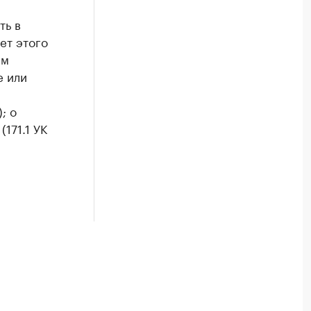
ть в
ет этого
им
е или
; о
171.1 УК