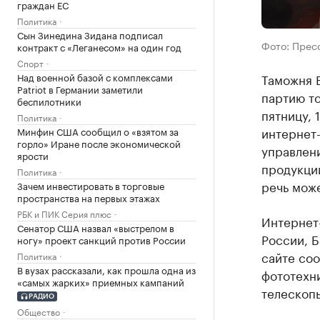
граждан ЕС
Политика
Сын Зинедина Зидана подписал
Фото: Прес
контракт с «Леганесом» на один год
Спорт
Над военной базой с комплексами
Таможня 
Patriot в Германии заметили
партию то
беспилотники
пятницу, 
Политика
интернет
Минфин США сообщил о «взятом за
горло» Иране после экономической
управлени
ярости
продукции
Политика
речь може
Зачем инвестировать в торговые
пространства на первых этажах
РБК и ПИК Серия плюс
Интернет-
Сенатор США назвал «выстрелом в
России, Б
ногу» проект санкций против России
сайте со
Политика
В вузах рассказали, как прошла одна из
фототехни
«самых жарких» приемных кампаний
телескопы
РАДИО
Общество