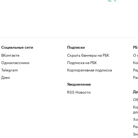
Социальные сети
Подписки
РБ
ВКонтакте
Скрыть баннеры на РБК
О 
Одноклассники
Подписка на РБК
Ко
Telegram
Корпоративная подписка
Ре
Дзен
Ра
Уведомления
RSS Новости
Др
Об
Ко
до
Хо
Ре
Зн