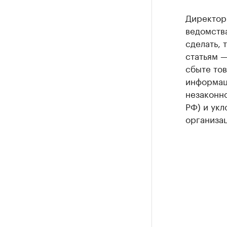
Директор
ведомства
сделать, 
статьям —
сбыте тов
информаци
незаконно
РФ) и укл
организац