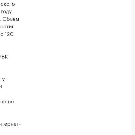
еского
году,
у. Объем
достиг
до 120
РБК
 у
3
ине не
нтернет-