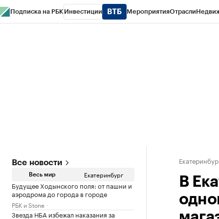
Подписка на РБК
Инвестиции
Мероприятия
Отрасли
Недви
РБК Курсы
РБК Life
Тренды
Визионеры
Национальные проекты
Горо
Спецпроекты СПб
Конференции СПб
Спецпроекты
Проверка конт
Екатеринбур
Все новости
Екатеринбург
Весь мир
В Ек
Будущее Ходынского поля: от пашни и
аэродрома до города в городе
одно
РБК и Stone
Звезда НБА избежал наказания за
мага