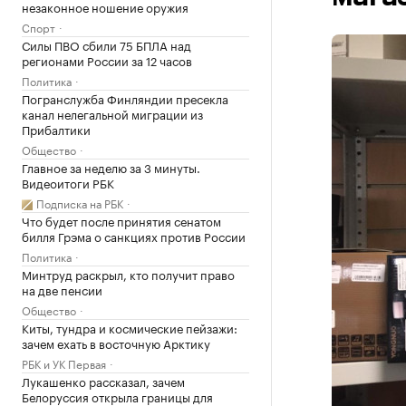
незаконное ношение оружия
Спорт
Силы ПВО сбили 75 БПЛА над
регионами России за 12 часов
Политика
Погранслужба Финляндии пресекла
канал нелегальной миграции из
Прибалтики
Общество
Главное за неделю за 3 минуты.
Видеоитоги РБК
Подписка на РБК
Что будет после принятия сенатом
билля Грэма о санкциях против России
Политика
Минтруд раскрыл, кто получит право
на две пенсии
Общество
Киты, тундра и космические пейзажи:
зачем ехать в восточную Арктику
РБК и УК Первая
Лукашенко рассказал, зачем
Белоруссия открыла границы для