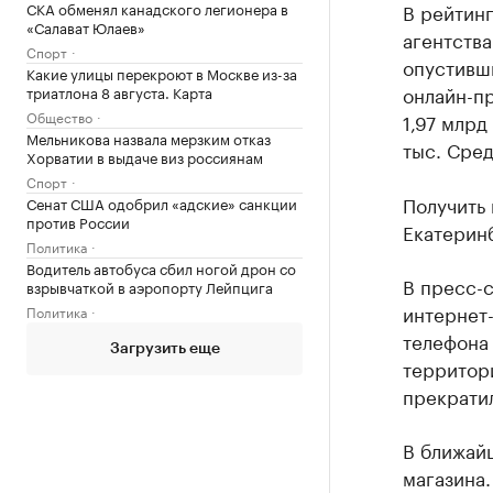
СКА обменял канадского легионера в
В рейтин
«Салават Юлаев»
агентства
Спорт
опустивши
Какие улицы перекроют в Москве из-за
онлайн-пр
триатлона 8 августа. Карта
Общество
1,97 млрд
Мельникова назвала мерзким отказ
тыс. Сред
Хорватии в выдаче виз россиянам
Спорт
Получить
Сенат США одобрил «адские» санкции
против России
Екатеринб
Политика
Водитель автобуса сбил ногой дрон со
В пресс-с
взрывчаткой в аэропорту Лейпцига
интернет-
Политика
телефона 
Загрузить еще
территори
прекратил
В ближай
магазина.