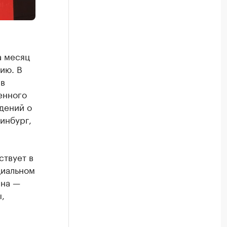
а месяц
ию. В
 в
енного
дений о
инбург,
ствует в
циальном
ина —
,