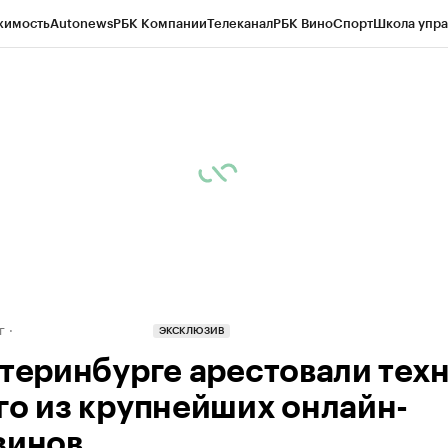
жимость
Autonews
РБК Компании
Телеканал
РБК Вино
Спорт
Школа упра
д
Стиль
Крипто
РБК Бизнес-среда
Дискуссионный клуб
Исследования
К
рагентов
Политика
Экономика
Бизнес
Технологии и медиа
Финансы
Рын
г
ЭКСКЛЮЗИВ
атеринбурге арестовали тех
го из крупнейших онлайн-
зинов