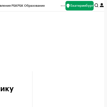
Екатеринбург
вления РБК
РБК Образование
редитные рейтинги
Франшизы
Газета
ок наличной валюты
нику