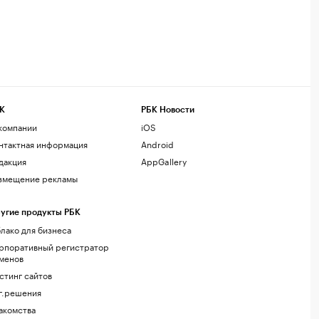
К
РБК Новости
компании
iOS
нтактная информация
Android
дакция
AppGallery
змещение рекламы
угие продукты РБК
лако для бизнеса
рпоративный регистратор
менов
стинг сайтов
г.решения
акомства