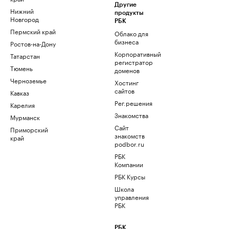
Другие
Нижний
продукты
Новгород
РБК
Пермский край
Облако для
бизнеса
Ростов-на-Дону
Корпоративный
Татарстан
регистратор
Тюмень
доменов
Черноземье
Хостинг
сайтов
Кавказ
Рег.решения
Карелия
Знакомства
Мурманск
Сайт
Приморский
знакомств
край
podbor.ru
РБК
Компании
РБК Курсы
Школа
управления
РБК
РБК