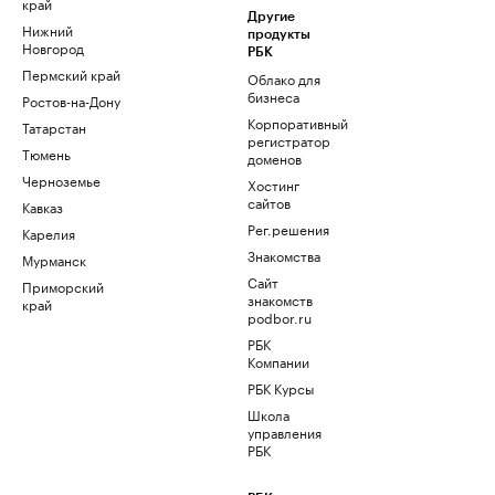
край
Другие
Нижний
продукты
Новгород
РБК
Пермский край
Облако для
бизнеса
Ростов-на-Дону
Корпоративный
Татарстан
регистратор
Тюмень
доменов
Черноземье
Хостинг
сайтов
Кавказ
Рег.решения
Карелия
Знакомства
Мурманск
Сайт
Приморский
знакомств
край
podbor.ru
РБК
Компании
РБК Курсы
Школа
управления
РБК