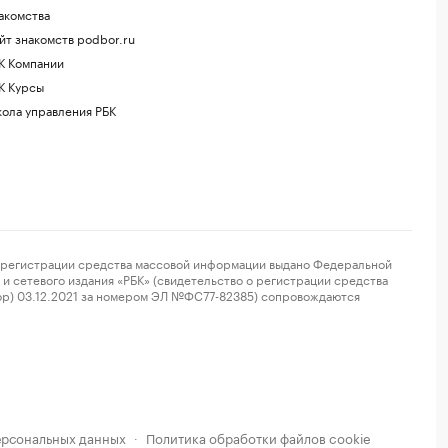
акомства
йт знакомств podbor.ru
К Компании
К Курсы
ола управления РБК
регистрации средства массовой информации выдано Федеральной
и сетевого издания «РБК» (свидетельство о регистрации средства
ор) 03.12.2021 за номером ЭЛ №ФС77-82385) сопровождаются
ерсональных данных
Политика обработки файлов cookie
·