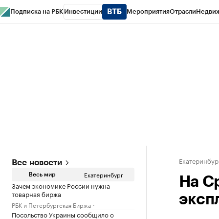
Подписка на РБК
Инвестиции
Мероприятия
Отрасли
Недви
РБК Курсы
РБК Life
Тренды
Визионеры
Национальные проекты
Горо
Спецпроекты СПб
Конференции СПб
Спецпроекты
Проверка конт
Екатеринбур
Все новости
Екатеринбург
Весь мир
На С
Зачем экономике России нужна
товарная биржа
эксп
РБК и Петербургская Биржа
Посольство Украины сообщило о