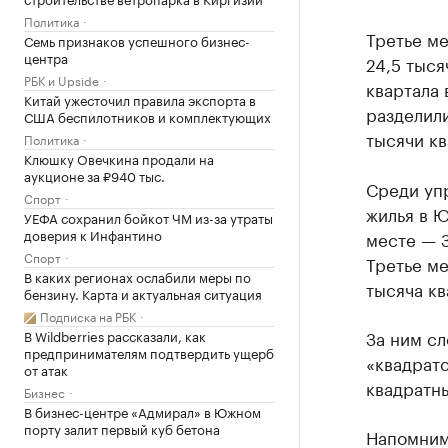
Политика
Третье ме
Семь признаков успешного бизнес-
центра
24,5 тыся
РБК и Upside
квартала 
Китай ужесточил правила экспорта в
разделили
США беспилотников и комплектующих
тысячи кв
Политика
Клюшку Овечкина продали на
аукционе за ₽940 тыс.
Среди упр
Спорт
жилья в 
УЕФА сохранил бойкот ЧМ из-за утраты
доверия к Инфантино
месте — З
Спорт
Третье ме
В каких регионах ослабили меры по
тысяча кв
бензину. Карта и актуальная ситуация
Подписка на РБК
За ним сл
В Wildberries рассказали, как
предпринимателям подтвердить ущерб
«квадрато
от атак
квадратны
Бизнес
В бизнес-центре «Адмирал» в Южном
порту залит первый куб бетона
Напомним