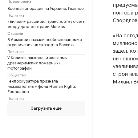
Пресс-релиз
предусмат
Военная операция на Украине. Главное
полтора р
Политика
Свердловс
«Билайн» расширил транспортную сеть
между дата-центрами Москвы
Отрасли
«На сегод
В Армении назвали необоснованными
миллионо
ограничения на экспорт в Россию
задел, ко
Политика
нынешнем 
У Колизея раскопали «казармы
древнеримских пожарных».
увеличива
Фотографии
строител
Общество
Михаил Во
Генпрокуратура признала
нежелательным фонд Human Rights
Foundation
Политика
Загрузить еще