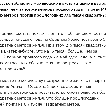
вской области в мае введено в эксплуатацию в два р
лья, чем за тот же период прошлого года — почти 14
х метров против прошлогодних 77,6 тысяч квадратны
ердловскстата показывают, что в общей сложности з
есяцев текущего года на Среднем Урале построено 5
дратных метров жилья. При этом 215 тысяч квадратн
в Екатеринбурге. Это на 15 тысяч больше, чем за
ый период прошлого года. За май здесь сдана 71 тыс
х метров. Как обычно, 60% новостроек — это
альное жильё.
 месте по количеству построенного жилья с января 
лицы Урала — Сысерть. Здесь велась активная
льная застройка, в результате которой появилось бол
адратных метров жилья. Это больше прошлогодних
ей почти на 6,7 тысяч квадратных метра.