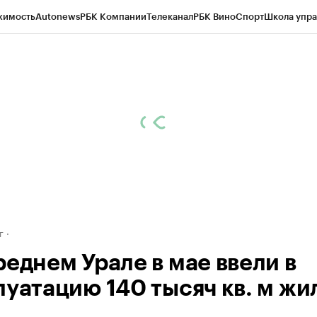
жимость
Autonews
РБК Компании
Телеканал
РБК Вино
Спорт
Школа упра
д
Стиль
Крипто
РБК Бизнес-среда
Дискуссионный клуб
Исследования
К
рагентов
Политика
Экономика
Бизнес
Технологии и медиа
Финансы
Рын
г
реднем Урале в мае ввели в
луатацию 140 тысяч кв. м жи