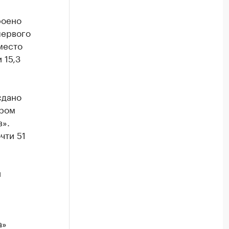
роено
первого
место
 15,3
сдано
ором
в».
чти 51
и
а»