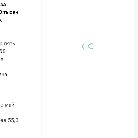
аза
0 тысяч
х
а пять
68
ых
яча
по май
ее 55,3