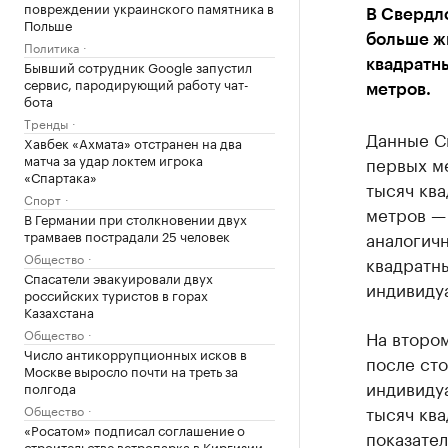
повреждении украинского памятника в
В Свердло
Польше
больше жи
Политика
Бывший сотрудник Google запустил
квадратны
сервис, пародирующий работу чат-
метров.
бота
Тренды
Данные Св
Хавбек «Ахмата» отстранен на два
матча за удар локтем игрока
первых м
«Спартака»
тысяч ква
Спорт
метров — 
В Германии при столкновении двух
трамваев пострадали 25 человек
аналогичн
Общество
квадратны
Спасатели эвакуировали двух
индивиду
российских туристов в горах
Казахстана
Общество
На втором
Число антикоррупционных исков в
после сто
Москве выросло почти на треть за
индивидуа
полгода
тысяч кв
Общество
«Росатом» подписал соглашение о
показател
строительстве ветропарка в Киргизии