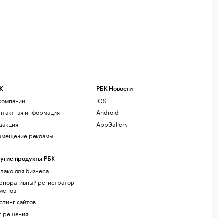
К
РБК Новости
компании
iOS
нтактная информация
Android
дакция
AppGallery
змещение рекламы
угие продукты РБК
лако для бизнеса
рпоративный регистратор
менов
стинг сайтов
г.решения