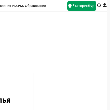
Екатеринбург
вления РБК
РБК Образование
редитные рейтинги
Франшизы
Газета
ок наличной валюты
лья