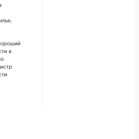
в
илье.
 хороший
сти в
но
нистр
сти