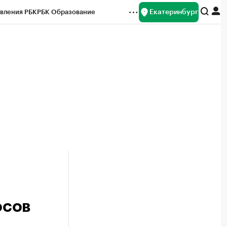
Екатеринбург
вления РБК
РБК Образование
редитные рейтинги
Франшизы
Газета
ок наличной валюты
осов