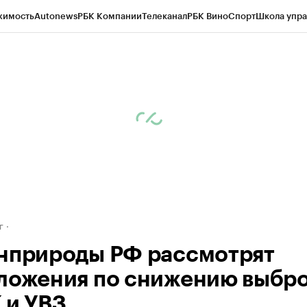
жимость
Autonews
РБК Компании
Телеканал
РБК Вино
Спорт
Школа упра
д
Стиль
Крипто
РБК Бизнес-среда
Дискуссионный клуб
Исследования
К
рагентов
Политика
Экономика
Бизнес
Технологии и медиа
Финансы
Рын
г
нприроды РФ рассмотрят
ложения по снижению выбр
 и УВЗ