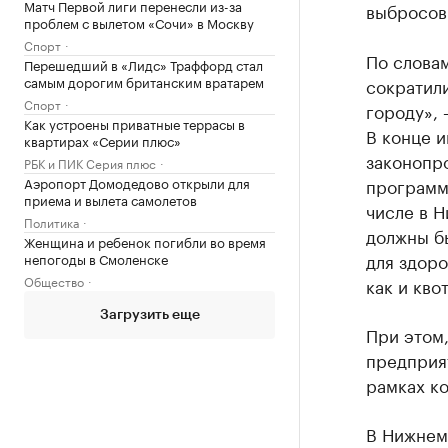
Матч Первой лиги перенесли из-за
выбросов 
проблем с вылетом «Сочи» в Москву
Спорт
По слова
Перешедший в «Лидс» Траффорд стал
самым дорогим британским вратарем
сократили
Спорт
городу», 
Как устроены приватные террасы в
В конце и
квартирах «Серии плюс»
законопро
РБК и ПИК Серия плюс
Аэропорт Домодедово открыли для
программы
приема и вылета самолетов
числе в Н
Политика
должны бы
Женщина и ребенок погибли во время
для здоро
непогоды в Смоленске
Общество
как и кво
Загрузить еще
При этом,
предприя
рамках ко
В Нижнем 