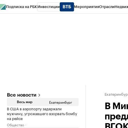
Подписка на РБК
Инвестиции
Мероприятия
Отрасли
Недви
РБК Курсы
РБК Life
Тренды
Визионеры
Национальные проекты
Горо
Спецпроекты СПб
Конференции СПб
Спецпроекты
Проверка конт
Екатеринбур
Все новости
Екатеринбург
Весь мир
В Ми
В США в аэропорту задержали
мужчину, угрожавшего взорвать бомбу
пред
на рейсе
Общество
ВГОК