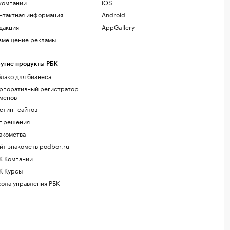
компании
iOS
нтактная информация
Android
дакция
AppGallery
змещение рекламы
угие продукты РБК
лако для бизнеса
рпоративный регистратор
менов
стинг сайтов
г.решения
акомства
йт знакомств podbor.ru
К Компании
К Курсы
ола управления РБК