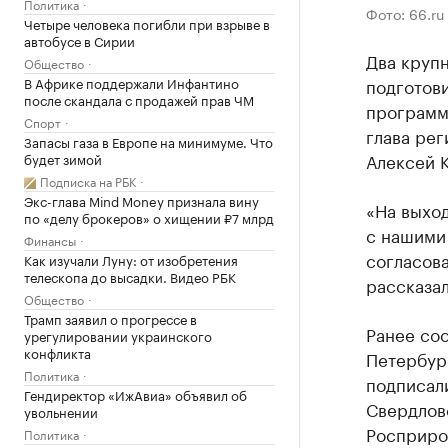
Политика
Фото: 66.ru
Четыре человека погибли при взрыве в
автобусе в Сирии
Два круп
Общество
В Африке поддержали Инфантино
подготов
после скандала с продажей прав ЧМ
программ
Спорт
глава ре
Запасы газа в Европе на минимуме. Что
Алексей К
будет зимой
Подписка на РБК
Экс-глава Mind Money признала вину
«На выхо
по «делу брокеров» о хищении ₽7 млрд
с нашими
Финансы
согласов
Как изучали Луну: от изобретения
телескопа до высадки. Видео РБК
рассказал
Общество
Трамп заявил о прогрессе в
Ранее со
урегулировании украинского
конфликта
Петербур
Политика
подписал
Гендиректор «ИжАвиа» объявил об
Свердлов
увольнении
Росприро
Политика