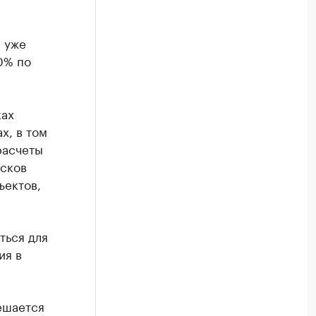
 уже
0% по
ках
х, в том
расчеты
исков
ъектов,
ться для
ия в
ешается