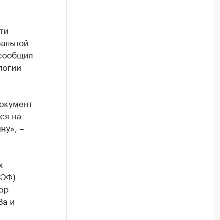
ти
ральной
 сообщил
логии
документ
ся на
ну», –
х
МЭФ)
ор
За и