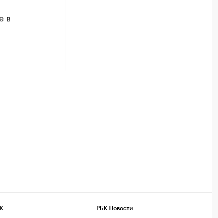
е в
К
РБК Новости