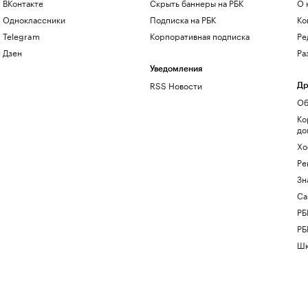
ВКонтакте
Скрыть баннеры на РБК
О 
Одноклассники
Подписка на РБК
Ко
Telegram
Корпоративная подписка
Ре
Дзен
Ра
Уведомления
RSS Новости
Др
Об
Ко
до
Хо
Ре
Зн
Са
РБ
РБ
Шк