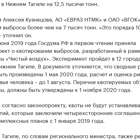
в Нижнем Тагиле на 12,5 тысячи тонн.
м Алексея Кузнецова, АО «ЕВРАЗ НТМК» и ОАО «ВГОК»
 выбросы более чем на 7 тысяч тонн. «Это порядка 1
– уточнил он.
юня 2019 года Госдума РФ в первом чтении приняла
ект о квотировании выбросов, разработанный в рам
 «Чистый воздух». Эксперимент пройдет в 12 города
ижнем Тагиле. В документе уточняется, что сводные 
ть произведены 1 мая 2020 года, расчет и оценка р
вья человека – до 1 августа. Перечни квотируемых об
ты, должны быть утверждены к 1 ноября 2020 года.
 согласно законопроекту, квоты не будут устанавлива
тий, которые заключили четырехсторонние соглашен
мплексных планов с 1 января 2019 года.
Тагиле, по словам регионального министра, также р