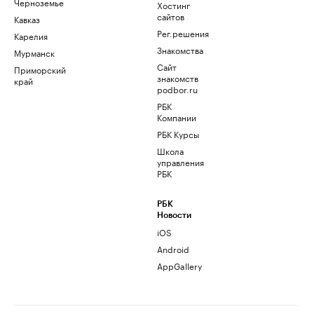
Черноземье
Хостинг
сайтов
Кавказ
Рег.решения
Карелия
Знакомства
Мурманск
Сайт
Приморский
знакомств
край
podbor.ru
РБК
Компании
РБК Курсы
Школа
управления
РБК
РБК
Новости
iOS
Android
AppGallery