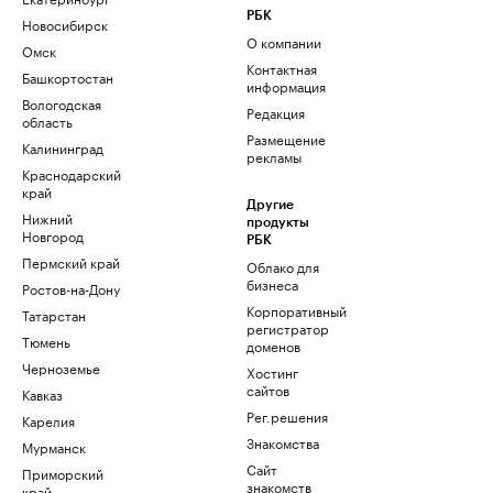
РБК
Новосибирск
О компании
Омск
Контактная
Башкортостан
информация
Вологодская
Редакция
область
Размещение
Калининград
рекламы
Краснодарский
край
Другие
Нижний
продукты
Новгород
РБК
Пермский край
Облако для
бизнеса
Ростов-на-Дону
Корпоративный
Татарстан
регистратор
Тюмень
доменов
Черноземье
Хостинг
сайтов
Кавказ
Рег.решения
Карелия
Знакомства
Мурманск
Сайт
Приморский
знакомств
край