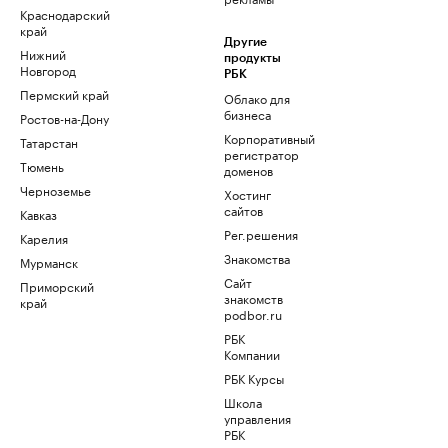
Краснодарский
край
Другие
Нижний
продукты
Новгород
РБК
Пермский край
Облако для
бизнеса
Ростов-на-Дону
Корпоративный
Татарстан
регистратор
Тюмень
доменов
Черноземье
Хостинг
сайтов
Кавказ
Рег.решения
Карелия
Знакомства
Мурманск
Сайт
Приморский
знакомств
край
podbor.ru
РБК
Компании
РБК Курсы
Школа
управления
РБК