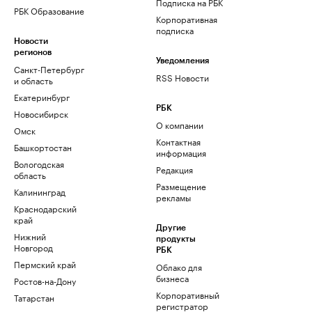
Подписка на РБК
РБК Образование
Корпоративная
подписка
Новости
регионов
Уведомления
Санкт-Петербург
RSS Новости
и область
Екатеринбург
РБК
Новосибирск
О компании
Омск
Контактная
Башкортостан
информация
Вологодская
Редакция
область
Размещение
Калининград
рекламы
Краснодарский
край
Другие
Нижний
продукты
Новгород
РБК
Пермский край
Облако для
бизнеса
Ростов-на-Дону
Корпоративный
Татарстан
регистратор