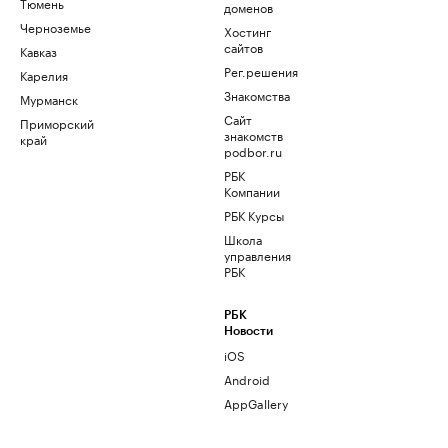
Тюмень
доменов
Черноземье
Хостинг
сайтов
Кавказ
Рег.решения
Карелия
Знакомства
Мурманск
Сайт
Приморский
знакомств
край
podbor.ru
РБК
Компании
РБК Курсы
Школа
управления
РБК
РБК
Новости
iOS
Android
AppGallery