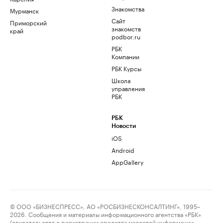
Знакомства
Мурманск
Сайт
Приморский
знакомств
край
podbor.ru
РБК
Компании
РБК Курсы
Школа
управления
РБК
РБК
Новости
iOS
Android
AppGallery
© ООО «БИЗНЕСПРЕСС», АО «РОСБИЗНЕСКОНСАЛТИНГ», 1995–
2026. Сообщения и материалы информационного агентства «РБК»
(свидетельство о регистрации средства массовой информации