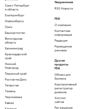
Уведомления
Санкт-Петербург
RSS Новости
и область
Екатеринбург
РБК
Новосибирск
О компании
Омск
Контактная
Башкортостан
информация
Вологодская
Редакция
область
Размещение
Калининград
рекламы
Краснодарский
край
Другие
Нижний
продукты
Новгород
РБК
Пермский край
Облако для
бизнеса
Ростов-на-Дону
Корпоративный
Татарстан
регистратор
Тюмень
доменов
Черноземье
Хостинг
сайтов
Кавказ
Рег.решения
Карелия