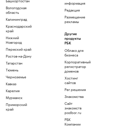
Башкортостан
информация
Вологодская
Редакция
область
Размещение
Калининград
рекламы
Краснодарский
край
Другие
Нижний
продукты
Новгород
РБК
Пермский край
Облако для
бизнеса
Ростов-на-Дону
Корпоративный
Татарстан
регистратор
Тюмень
доменов
Черноземье
Хостинг
сайтов
Кавказ
Рег.решения
Карелия
Знакомства
Мурманск
Сайт
Приморский
знакомств
край
podbor.ru
РБК
Компании