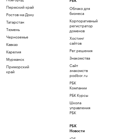
РБК
Пермский край
Облако для
бизнеса
Ростов-на-Дону
Корпоративный
Татарстан
регистратор
Тюмень
доменов
Черноземье
Хостинг
сайтов
Кавказ
Рег.решения
Карелия
Знакомства
Мурманск
Сайт
Приморский
знакомств
край
podbor.ru
РБК
Компании
РБК Курсы
Школа
управления
РБК
РБК
Новости
iOS