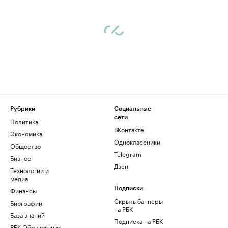
Рубрики
Социальные
сети
Политика
ВКонтакте
Экономика
Одноклассники
Общество
Telegram
Бизнес
Дзен
Технологии и
медиа
Финансы
Подписки
Скрыть баннеры
Биографии
на РБК
База знаний
Подписка на РБК
РБК Образование