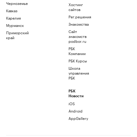
Черноземье
Хостинг
сайтов
Кавказ
Рег.решения
Карелия
Знакомства
Мурманск
Сайт
Приморский
знакомств
край
podbor.ru
РБК
Компании
РБК Курсы
Школа
управления
РБК
РБК
Новости
iOS
Android
AppGallery