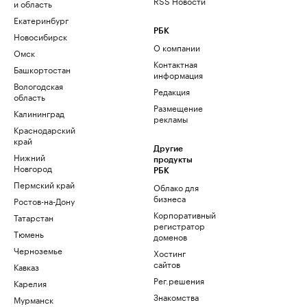
RSS Новости
и область
Екатеринбург
РБК
Новосибирск
О компании
Омск
Контактная
Башкортостан
информация
Вологодская
Редакция
область
Размещение
Калининград
рекламы
Краснодарский
край
Другие
Нижний
продукты
Новгород
РБК
Пермский край
Облако для
бизнеса
Ростов-на-Дону
Корпоративный
Татарстан
регистратор
Тюмень
доменов
Черноземье
Хостинг
сайтов
Кавказ
Рег.решения
Карелия
Знакомства
Мурманск