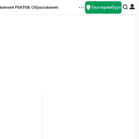
Екатеринбург
вления РБК
РБК Образование
редитные рейтинги
Франшизы
Газета
ок наличной валюты