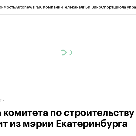
жимость
Autonews
РБК Компании
Телеканал
РБК Вино
Спорт
Школа упра
д
Стиль
Крипто
РБК Бизнес-среда
Дискуссионный клуб
Исследования
К
рагентов
Политика
Экономика
Бизнес
Технологии и медиа
Финансы
Рын
г
а комитета по строительству
ит из мэрии Екатеринбурга