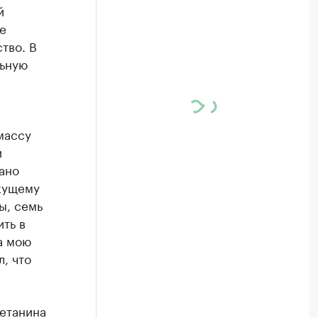
й
е
тво. В
льную
массу
и
ано
екущему
ы, семь
ить в
а мою
л, что
метанина