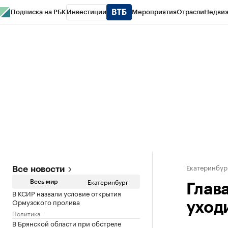
Подписка на РБК
Инвестиции
Мероприятия
Отрасли
Недви
РБК Курсы
РБК Life
Тренды
Визионеры
Национальные проекты
Горо
Спецпроекты СПб
Конференции СПб
Спецпроекты
Проверка конт
Екатеринбур
Все новости
Екатеринбург
Весь мир
Глав
В КСИР назвали условие открытия
Ормузского пролива
уход
Политика
В Брянской области при обстреле