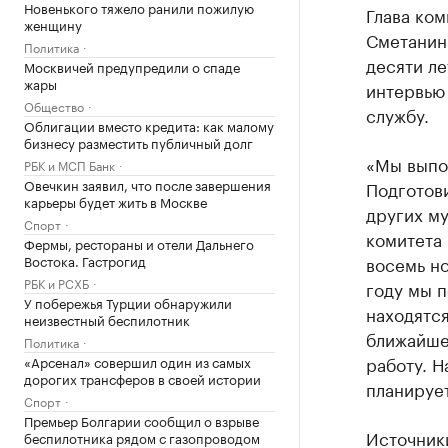
Новенького тяжело ранили пожилую
Глава ком
женщину
Сметанин 
Политика
десяти ле
Москвичей предупредили о спаде
жары
интервью
Общество
службу.
Облигации вместо кредита: как малому
бизнесу разместить публичный долг
«Мы выпо
РБК и МСП Банк
Овечкин заявил, что после завершения
Подготови
карьеры будет жить в Москве
других м
Спорт
комитета 
Фермы, рестораны и отели Дальнего
Востока. Гастрогид
восемь но
РБК и РСХБ
году мы 
У побережья Турции обнаружили
находятся
неизвестный беспилотник
ближайшее
Политика
работу. Н
«Арсенал» совершил один из самых
дорогих трансферов в своей истории
планирует
Спорт
Премьер Болгарии сообщил о взрыве
Источники
беспилотника рядом с газопроводом