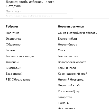
бюджет, чтобы избежать нового
шатдауна
Политика
Матч звезд на Кубке Овечкина
завершился вничью
Спорт
Рубрики
Новости регионов
После столкновения дрона с НПЗ в
Политика
Санкт-Петербург и область
Ливии произошла утечка
Экономика
Екатеринбург
Политика
Общество
Новосибирск
Сенат утвердил личного адвоката
Трампа генпрокурором США
Бизнес
Омск
Политика
Технологии и медиа
Башкортостан
Число погибших при стрельбе в школе
Финансы
Вологодская область
в Таиланде выросло до девяти
Биографии
Калининград
Общество
База знаний
Краснодарский край
Загрузить еще
РБК Образование
Нижний Новгород
Пермский край
Ростов-на-Дону
Татарстан
Тюмень
Черноземье