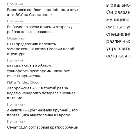
в реальн
Политика
Развожаев сообщил подробности двух
Он связан
атак ВСУ на Севастополь
муниципал
Политика
смены рук
Во Внуково ввели прием и отправку
рейсов по согласованию
специали
Общество
различных
В ЕС предложили передать
управлят
замороженные активы России новой
структуре
остаться 
Политика
Как ИИ-агенты и облако
трансформируют промышленность:
опыт «Норникеля»
РБК и Yandex Cloud
Запорожская АЭС в третий раз за
неделю ненадолго потеряла внешнее
питание
Политика
Аналитики Kpler назвали крупнейшего
поставщика авиатоплива в Европу
Политика
Сенат США согласовал краткосрочный