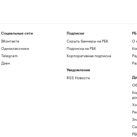
Социальные сети
Подписки
РБ
ВКонтакте
Скрыть баннеры на РБК
О 
Одноклассники
Подписка на РБК
Ко
Telegram
Корпоративная подписка
Ре
Дзен
Ра
Уведомления
RSS Новости
Др
Об
Ко
до
Хо
Ре
Зн
Са
РБ