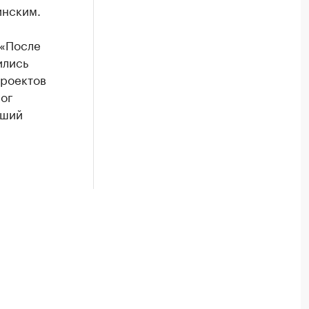
инским.
 «После
ились
проектов
мог
вший