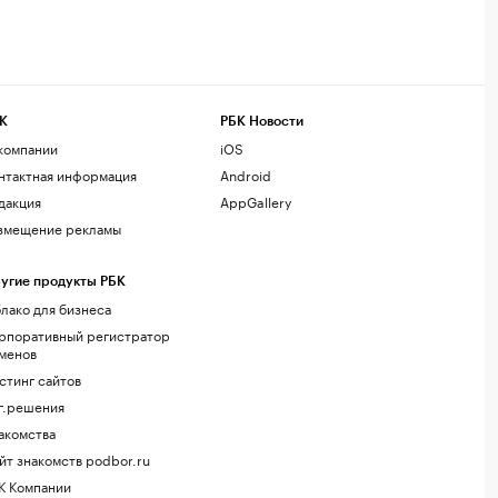
К
РБК Новости
компании
iOS
нтактная информация
Android
дакция
AppGallery
змещение рекламы
угие продукты РБК
лако для бизнеса
рпоративный регистратор
менов
стинг сайтов
г.решения
акомства
йт знакомств podbor.ru
К Компании