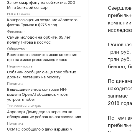
Зачем смартфону телеобъектив, 200
Свердловс
Мп и большой сенсор
РБК и Huawei
прибыльно
Конгресс оценил создание «Золотого
компании 
флота» Трампа в $275 млрд
исследова
Финансы
Самый молодой на орбите. 65 лет
полету Титова в космос
Основная
Общество
трлн руб.
Временное явление: в июле снижение
трлн руб.
цен на жилье резко замедлилось
бизнес, 
Недвижимость
Собянин сообщил о еще трех сбитых
дронах, летевших на Москву
По динам
Политика
находитс
Вышедшие из-под контроля ИИ-
модели OpenAI общались, чтобы
занимает 
устроить побег
2018 года
Технологии и медиа
Аэропорт Домодедово перешел на
обслуживание рейсов по согласованию
По темпам
Политика
прибыльно
UKMTO сообщило о двух взрывах у
Ненецкий 