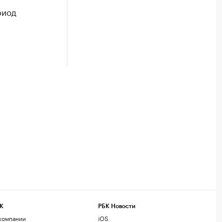
риод
К
РБК Новости
компании
iOS