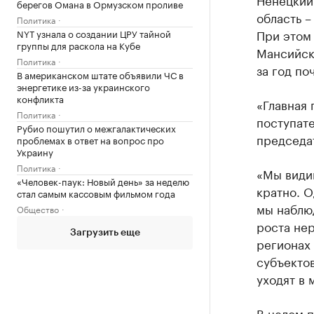
берегов Омана в Ормузском проливе
область – 
Политика
При этом 
NYT узнала о создании ЦРУ тайной
группы для раскола на Кубе
Мансийск
Политика
за год по
В американском штате объявили ЧС в
энергетике из-за украинского
конфликта
«Главная 
Политика
поступате
Рубио пошутил о межгалактических
председат
проблемах в ответ на вопрос про
Украину
Политика
«Мы видим
«Человек-паук: Новый день» за неделю
кратно. О
стал самым кассовым фильмом года
мы наблюд
Общество
роста нер
Загрузить еще
регионах
субъекто
уходят в 
В целом п