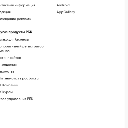
нтактная информация
Android
дакция
AppGallery
змещение рекламы
угие продукты РБК
лако для бизнеса
рпоративный регистратор
менов
стинг сайтов
г.решения
акомства
йт знакомств podbor.ru
К Компании
К Курсы
ола управления РБК