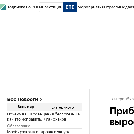
Подписка на РБК
Инвестиции
Мероприятия
Отрасли
Недви
РБК Курсы
РБК Life
Тренды
Визионеры
Национальные проекты
Горо
Спецпроекты СПб
Конференции СПб
Спецпроекты
Проверка конт
Екатеринбур
Все новости
Екатеринбург
Весь мир
Приб
Почему ваши совещания бесполезны и
как это исправить: 7 лайфхаков
выро
Образование
Мосбиржа запланировала запуск