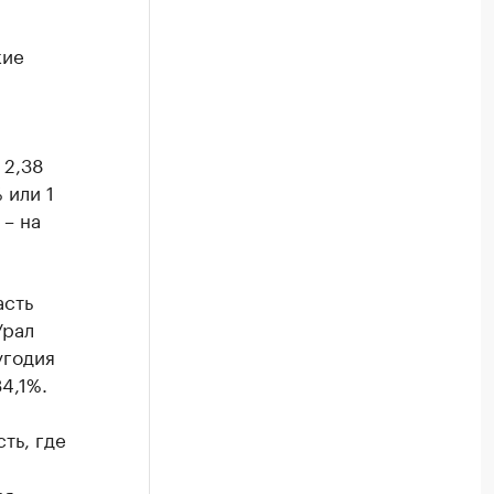
кие
 2,38
 или 1
 – на
асть
Урал
угодия
4,1%.
ть, где
ая