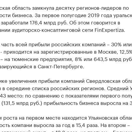
кая область замкнула десятку регионов-лидеров по
сти бизнеса. За первое полугодие 2019 года уральс
заработали 176,4 млрд руб. Об этом говорится в
нии аудиторско-консалтинговой сети FinExpertiza.
 часть всей прибыли российских компаний – 30% или
 - приходится на зарегистрированные в Москве, 12,5%
 – на тюменские предприятия, 8% или 643,5 млрд руб
базирующийся в Санкт-Петербурге.
ике увеличения прибыли компаний Свердловская обл
я в середине списка российских регионов. Средний 
43 место: по сравнению с показателями первого пол
 (131,5 млрд руб.) прибыльность бизнеса выросла на 3
 роста на первом месте находится Ульяновская облас
сть компани выросла за год в 15,4 раза. На втором –
автономный округ – в 12,2 раза, на третьем – Брянск