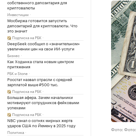
собственного депозитария для
криптовалюты
Инвестиции
Мосбиржа готовится запустить
депозитарий для криптовалюты. Что
это значит
Подписка на РБК
DeepSeek сообщил о «значительном»
увеличении цен на свои ИИ-услуги
Бизнес
Как Ходынка стала новым центром
притяжения
РБК и Stone
Росстат назвал отрасли с средней
зарплатой выше ₽500 тыс.
Подписка на РБК
Большая афера. Зачем начальники
мотивируют сотрудников фейковыми
успехами
Подписка на РБК
NBC узнал о сотнях мирных жертв
ударов США по Йемену в 2025 году
Фото: Фото:
Политика