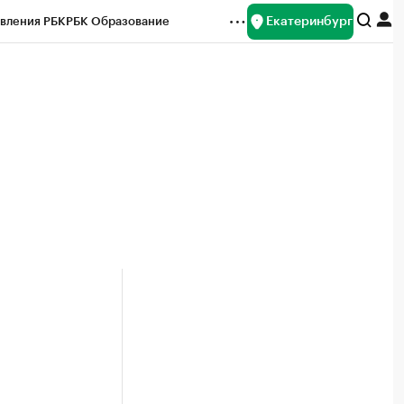
Екатеринбург
вления РБК
РБК Образование
редитные рейтинги
Франшизы
Газета
ок наличной валюты