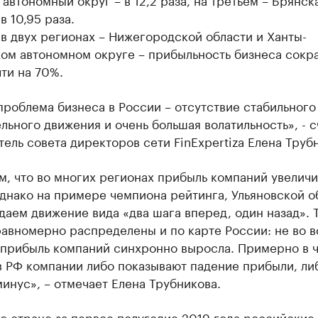
в 10,95 раза.
в двух регионах – Нижегородской области и Ханты-
ом автономном округе – прибыльность бизнеса сокр
чти на 70%.
проблема бизнеса в России – отсутствие стабильного
льного движения и очень большая волатильность», - с
ель совета директоров сети FinExpertiza Елена Труб
, что во многих регионах прибыль компаний увеличи
днако на примере чемпиона рейтинга, Ульяновской о
аем движение вида «два шага вперед, один назад». 
авномерно распределены и по карте России: не во в
 прибыль компаний синхронно выросла. Примерно в 
в РФ компании либо показывают падение прибыли, ли
минус», – отмечает Елена Трубникова.
о стране за первое полугодие 2019 года российские