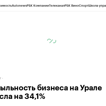
жимость
Autonews
РБК Компании
Телеканал
РБК Вино
Спорт
Школа упра
д
Стиль
Крипто
РБК Бизнес-среда
Дискуссионный клуб
Исследования
К
рагентов
Политика
Экономика
Бизнес
Технологии и медиа
Финансы
Рын
г
ыльность бизнеса на Урале
сла на 34,1%