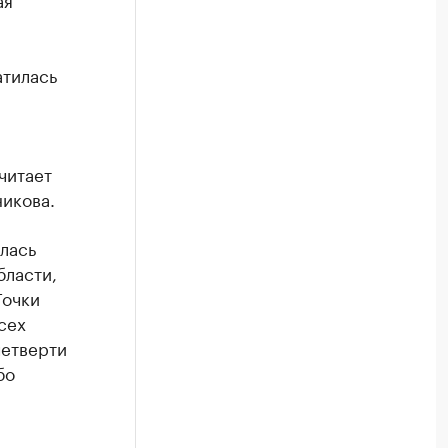
атилась
читает
никова.
лась
бласти,
Точки
сех
четверти
бо