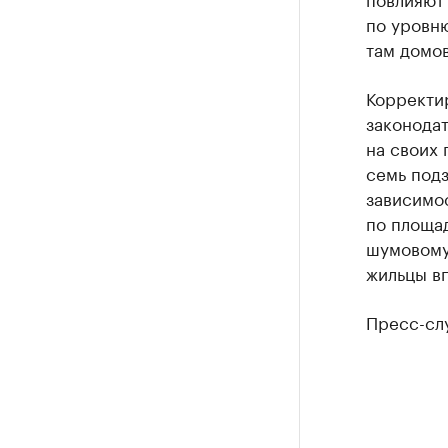
по уровн
там домов
Корректи
законодат
на своих
семь под
зависимос
по площад
шумовому
жильцы вп
Пресс-слу