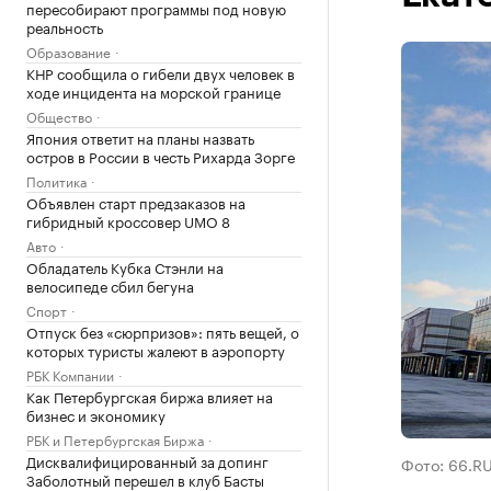
пересобирают программы под новую
реальность
Образование
КНР сообщила о гибели двух человек в
ходе инцидента на морской границе
Общество
Япония ответит на планы назвать
остров в России в честь Рихарда Зорге
Политика
Объявлен старт предзаказов на
гибридный кроссовер UMO 8
Авто
Обладатель Кубка Стэнли на
велосипеде сбил бегуна
Спорт
Отпуск без «сюрпризов»: пять вещей, о
которых туристы жалеют в аэропорту
РБК Компании
Как Петербургская биржа влияет на
бизнес и экономику
РБК и Петербургская Биржа
Дисквалифицированный за допинг
Фото: 66.R
Заболотный перешел в клуб Басты