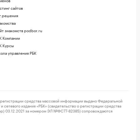
менов
стинг сайтов
г.решения
акомства
йт знакомств podbor.ru
К Компании
К Курсы
ола управления РБК
регистрации средства массовой информации выдано Федеральной
и сетевого издания «РБК» (свидетельство о регистрации средства
ор) 03.12.2021 за номером ЭЛ №ФС77-82385) сопровождаются