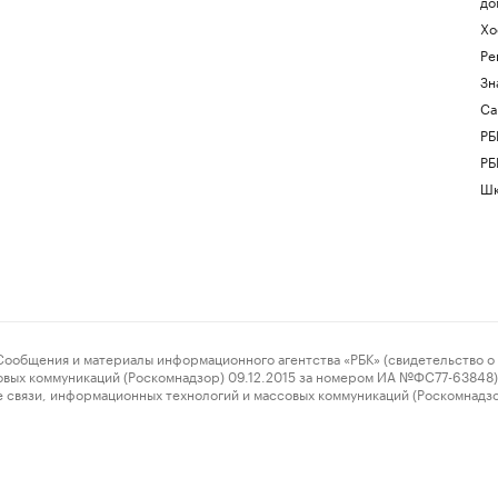
до
Хо
Ре
Зн
Са
РБ
РБ
Шк
ения и материалы информационного агентства «РБК» (свидетельство о 
овых коммуникаций (Роскомнадзор) 09.12.2015 за номером ИА №ФС77-63848) 
 связи, информационных технологий и массовых коммуникаций (Роскомнадз