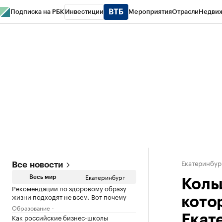
Подписка на РБК
Инвестиции
Мероприятия
Отрасли
Недви
РБК Курсы
РБК Life
Тренды
Визионеры
Национальные проекты
Горо
Спецпроекты СПб
Конференции СПб
Спецпроекты
Проверка конт
Екатеринбур
Все новости
Екатеринбург
Весь мир
Коль
Рекомендации по здоровому образу
жизни подходят не всем. Вот почему
кото
Образование
Как российские бизнес-школы
Екат