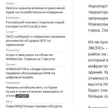
Спорт
Аэропорт
Restore оценила влияние ограничений
территори
Apple на потребительское поведение
запрещен
Компании
Российский хоккеист подписал новый
Новоколь
контракт в НХЛ на $2,2 млн
горка, С
Спорт
ТАСС сообщило о найденных хакерами
документах об ударах ВСУ по
Из-за про
терминалам
ЭКСПО» —
Политика
район на 
Атаки и эвакуации на объектах
Wildberries. Главное на 7 августа
который в
Бизнес
инфрастр
ИНФИНИТУМ и «Альфа-Капитал»
зданий. К
перевели обслуживание ПИФ на
цифровую модель
этажность
Компании
высота Н
Названы китайские авто, которые
будет сок
лучше и хуже остальных защищены от
больше се
угона
РАДИО
Авто
Глава МИД Польши призвал обсудить
В админи