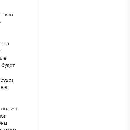
т все
о
, на
и
ные
 будет
 будет
речь
 нельзя
мой
оны
ничения