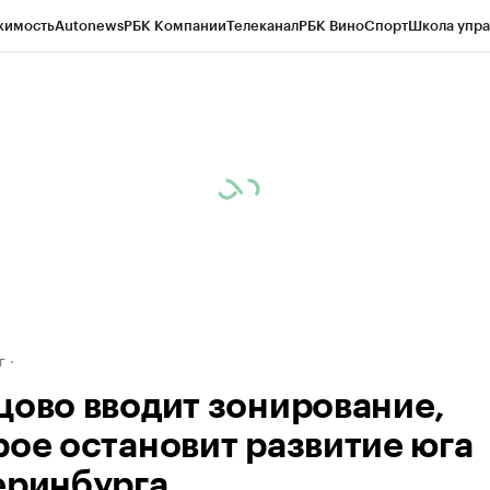
жимость
Autonews
РБК Компании
Телеканал
РБК Вино
Спорт
Школа упра
д
Стиль
Крипто
РБК Бизнес-среда
Дискуссионный клуб
Исследования
К
рагентов
Политика
Экономика
Бизнес
Технологии и медиа
Финансы
Рын
г
цово вводит зонирование,
рое остановит развитие юга
еринбурга