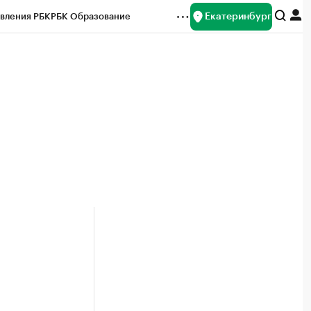
Екатеринбург
вления РБК
РБК Образование
редитные рейтинги
Франшизы
Газета
ок наличной валюты