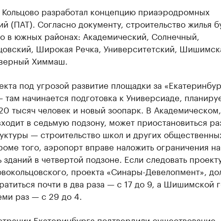
 Кольцово разработал концепцию приаэродромных
й (ПАТ). Согласно документу, строительство жилья б
о в южных районах: Академический, Солнечный,
цовский, Широкая Речка, Университетский, Шишимск
еверный Химмаш.
екта под угрозой развитие площадки за «Екатеринбур
 там начинается подготовка к Универсиаде, планиру
20 тысяч человек и новый зоопарк. В Академическом,
ходит в седьмую подзону, может приостановиться ра
уктуры — строительство школ и других общественны
роме того, аэропорт вправе наложить ограничения на
 зданий в четвертой подзоне. Если следовать проекту
овокольцовского, проекта «Синары-Девелопмент», до
ратиться почти в два раза — с 17 до 9, а Шишимской 
ми раз — с 29 до 4.
страции Екатеринбурга подтвердили существование