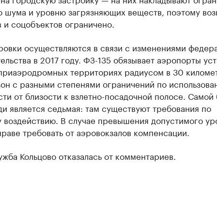
ю шума и уровню загрязняющих веществ, поэтому во
 и соцобъектов ограничено.
ровки осуществляются в связи с изменениями федер
ельства в 2017 году. ФЗ-135 обязывает аэропорты ус
 приаэродромных территориях радиусом в 30 киломе
зон с разными степенями ограничений по использова
ти от близости к взлетно-посадочной полосе. Самой
и является седьмая: там существуют требования по
 воздействию. В случае превышения допустимого ур
раве требовать от аэровокзалов компенсации.
жба Кольцово отказалась от комментариев.