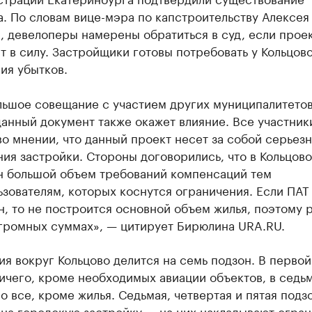
. По словам вице-мэра по капстроительству Алексея
 девелоперы намерены обратиться в суд, если проек
т в силу. Застройщики готовы потребовать у Кольцов
ия убытков.
льшое совещание с участием других муниципалитетов
анный документ также окажет влияние. Все участник
о мнении, что данный проект несет за собой серьез
ия застройки. Стороны договорились, что в Кольцово
н большой объем требований компенсаций тем
зователям, которых коснутся ограничения. Если ПАТ
, то не построится основной объем жилья, поэтому 
огромных суммах», — цитирует Бирюлина URA.RU.
я вокруг Кольцово делится на семь подзон. В первой
ичего, кроме необходимых авиации объектов, в седь
 все, кроме жилья. Седьмая, четвертая и пятая подз
 на городскую застройку — на них накладывают огра