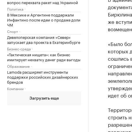
вопрос перехвата ракет над Украиной
документа
Политика
Бирюлина,
В Мексике и Аргентине поддержали
Инфантино после идеи о продаже доли
же вступи
ЧМ
возмещен
Спорт
Девелоперская компания «Север»
запускает два проекта в Екатеринбурге
«Было бо
Бизнес-среда
которых д
«Тактическая нищета»: как бизнес
сошлись в
имитирует нехватку денег ради выгоды
ограничен
Образование
Lamoda расширяет инструменты
направле
поддержки российских дизайнерских
землеполь
брендов
утвержден
Компании
идет об 
Загрузить еще
Территори
строить н
разрешено
повлияют