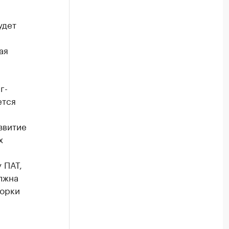
удет
ая
г-
ется
звитие
х
 ПАТ,
лжна
горки