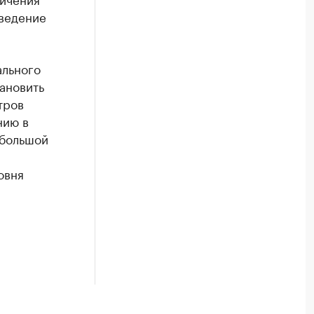
зведение
ального
тановить
тров
нию в
 большой
овня