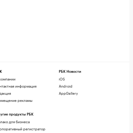
К
РБК Новости
компании
iOS
нтактная информация
Android
дакция
AppGallery
змещение рекламы
угие продукты РБК
лако для бизнеса
рпоративный регистратор