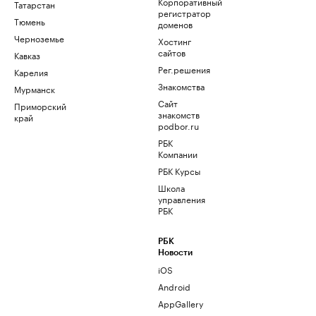
Корпоративный
Татарстан
регистратор
Тюмень
доменов
Черноземье
Хостинг
сайтов
Кавказ
Рег.решения
Карелия
Знакомства
Мурманск
Сайт
Приморский
знакомств
край
podbor.ru
РБК
Компании
РБК Курсы
Школа
управления
РБК
РБК
Новости
iOS
Android
AppGallery