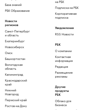
на РБК
База знаний
Подписка на РБК
РБК Образование
Корпоративная
подписка
Новости
регионов
Уведомления
Санкт-Петербург
RSS Новости
и область
Екатеринбург
РБК
Новосибирск
О компании
Омск
Контактная
Башкортостан
информация
Вологодская
Редакция
область
Размещение
Калининград
рекламы
Краснодарский
край
Другие
Нижний
продукты
Новгород
РБК
Пермский край
Облако для
бизнеса
Ростов-на-Дону