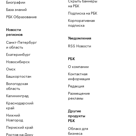
Скрыть баннеры
Биографии
на РБК
База знаний
Подписка на РБК
РБК Образование
Корпоративная
подписка
Новости
регионов
Уведомления
Санкт-Петербург
RSS Новости
и область
Екатеринбург
РБК
Новосибирск
О компании
Омск
Контактная
Башкортостан
информация
Вологодская
Редакция
область
Размещение
Калининград
рекламы
Краснодарский
край
Другие
Нижний
продукты
Новгород
РБК
Пермский край
Облако для
бизнеса
Ростов-на-Дону