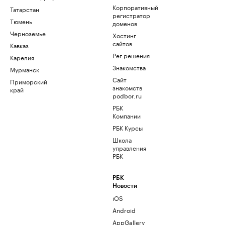
Корпоративный
Татарстан
регистратор
Тюмень
доменов
Черноземье
Хостинг
сайтов
Кавказ
Рег.решения
Карелия
Знакомства
Мурманск
Сайт
Приморский
знакомств
край
podbor.ru
РБК
Компании
РБК Курсы
Школа
управления
РБК
РБК
Новости
iOS
Android
AppGallery