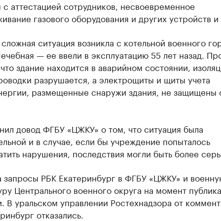
 с аттестацией сотрудников, несвоевременное
ивание газового оборудования и других устройств и т
сложная ситуация возникла с котельной военного го
ечебная — ее ввели в эксплуатацию 55 лет назад. Пр
 что здание находится в аварийном состоянии, изоляц
роводки разрушается, а электрощиты и щиты учета
нергии, размещенные снаружи здания, не защищены 
нил довод ФГБУ «ЦЖКУ» о том, что ситуация была
льной и в случае, если бы учреждение попыталось
атить нарушения, последствия могли быть более сер
а запросы РБК Екатеринбург в ФГБУ «ЦЖКУ» и военну
ру Центрального военного округа на момент публик
и. В уральском управлении Ростехнадзора от коммен
ринбург отказались.