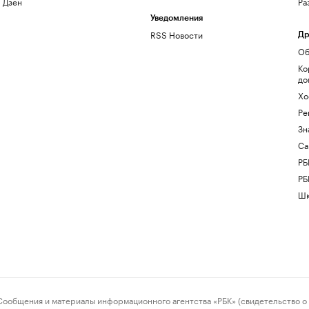
Дзен
Ра
Уведомления
RSS Новости
Др
Об
Ко
до
Хо
Ре
Зн
Са
РБ
РБ
Шк
ения и материалы информационного агентства «РБК» (свидетельство о 