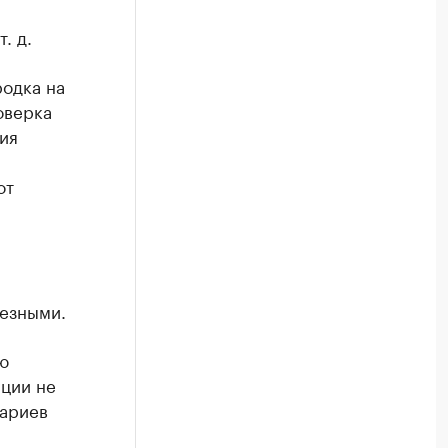
. д.
родка на
оверка
ия
от
ьезными.
ю
ации не
тариев