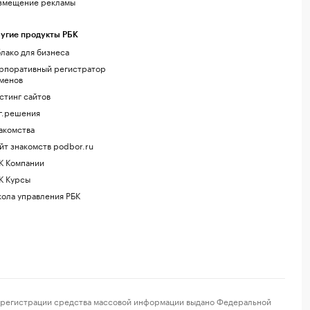
змещение рекламы
угие продукты РБК
лако для бизнеса
рпоративный регистратор
менов
стинг сайтов
г.решения
акомства
йт знакомств podbor.ru
К Компании
К Курсы
ола управления РБК
регистрации средства массовой информации выдано Федеральной