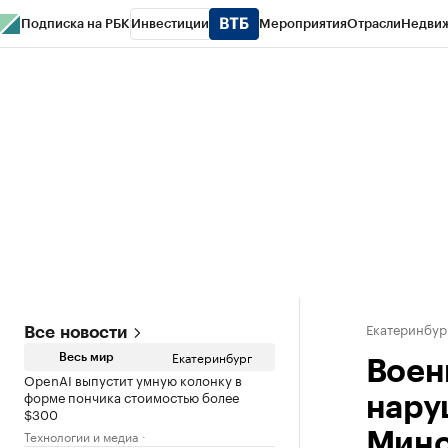
Подписка на РБК
Инвестиции
Мероприятия
Отрасли
Недви
РБК Курсы
РБК Life
Тренды
Визионеры
Национальные проекты
Горо
Спецпроекты СПб
Конференции СПб
Спецпроекты
Проверка конт
Екатеринбур
Все новости
Екатеринбург
Весь мир
Воен
OpenAI выпустит умную колонку в
форме пончика стоимостью более
нару
$300
Технологии и медиа
Мино