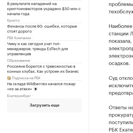
проблемы
В результате нападений на
криптоинвесторов украдено $30 млн с
техобслуж
начала года
Крипто
Наиболее 
Финансы после 60: ошибки, которые
стоят дорого
станции Л
РБК Компании
показала,
Чему и как сегодня учат топ-
электроп
менеджеров: тренды EdTech для
управленцев
электроэ
Образование
осадков.
Россияне борются с тревожностью в
конных клубах. Как устроен их бизнес
Суд откло
Подписка на РБК
На складе Wildberries начался пожар
исключите
«из-за атаки»
предотвр
Екатеринбург
Ответы н
Загрузить еще
прокурату
поступил
РБК Екате