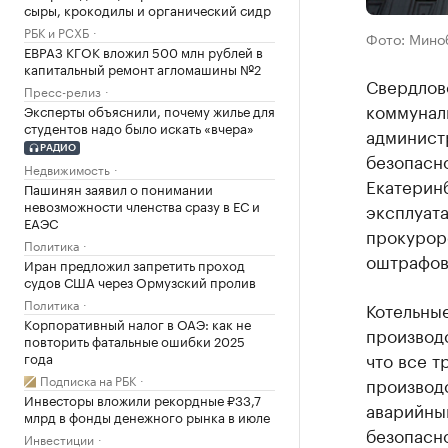
сыры, крокодилы и органический сидр
РБК и РСХБ
Фото: Мино
ЕВРАЗ КГОК вложил 500 млн рублей в
капитальный ремонт агломашины №2
Свердлов
Пресс-релиз
коммунал
Эксперты объяснили, почему жилье для
студентов надо было искать «вчера»
админист
РАДИО
безопасно
Недвижимость
Екатерин
Пашинян заявил о понимании
невозможности членства сразу в ЕС и
эксплуата
ЕАЭС
прокурор
Политика
оштрафов
Иран предложил запретить проход
судов США через Ормузский пролив
Политика
Котельные
Корпоративный налог в ОАЭ: как не
производ
повторить фатальные ошибки 2025
что все т
года
Подписка на РБК
производс
Инвесторы вложили рекордные ₽33,7
аварийны
млрд в фонды денежного рынка в июле
безопасн
Инвестиции