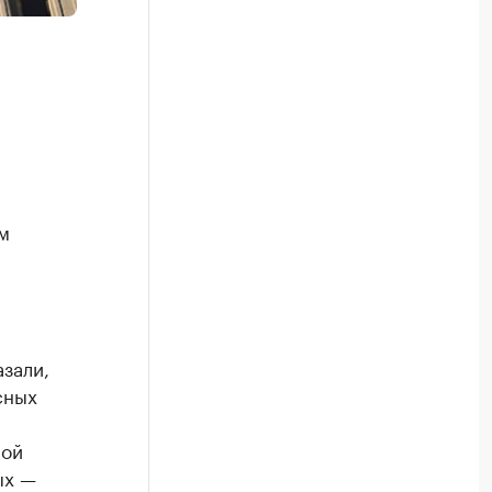
м
зали,
сных
ной
ых —