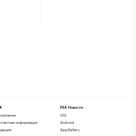
К
РБК Новости
компании
iOS
нтактная информация
Android
дакция
AppGallery