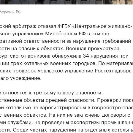
бороны РФ
ский арбитраж отказал ФГБУ «Центральное жилищно-
ьное управление» Минобороны РФ в отмене
ративной ответственности за нарушение требований
сти на опасных объектах. Военная прокуратура
бургского гарнизона обнаружила 34 нарушения при
ции трех котельных военных городков. По материала
ских проверок уральское управление Ростехнадзора
ало учреждение.
 относятся к третьему классу опасности —
ственные объекты средней опасности. Проверки пока
ри котельные не зарегистрированы в госреестре опа
твенных объектов. На них не заключены договоры с
ми службами, не проведены экспертизы промышлен
ости. Среди частых нарушений на отдельных котельн