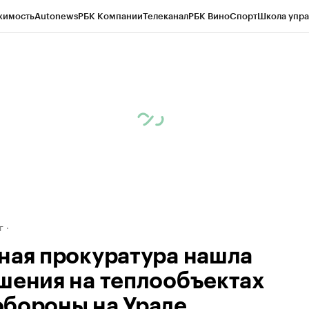
жимость
Autonews
РБК Компании
Телеканал
РБК Вино
Спорт
Школа упра
д
Стиль
Крипто
РБК Бизнес-среда
Дискуссионный клуб
Исследования
К
рагентов
Политика
Экономика
Бизнес
Технологии и медиа
Финансы
Рын
г
ная прокуратура нашла
шения на теплообъектах
бороны на Урале