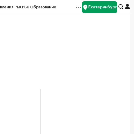
Екатеринбург
вления РБК
РБК Образование
редитные рейтинги
Франшизы
Газета
ок наличной валюты