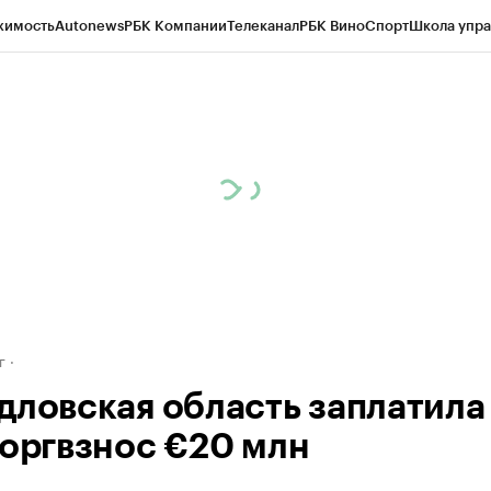
жимость
Autonews
РБК Компании
Телеканал
РБК Вино
Спорт
Школа упра
д
Стиль
Крипто
РБК Бизнес-среда
Дискуссионный клуб
Исследования
К
рагентов
Политика
Экономика
Бизнес
Технологии и медиа
Финансы
Рын
г
дловская область заплатила
 оргвзнос €20 млн