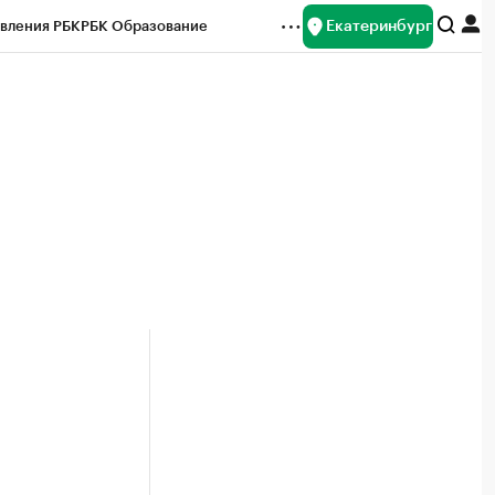
Екатеринбург
вления РБК
РБК Образование
редитные рейтинги
Франшизы
Газета
ок наличной валюты