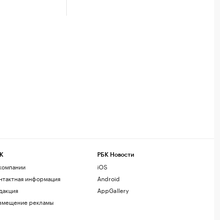
К
РБК Новости
компании
iOS
нтактная информация
Android
дакция
AppGallery
змещение рекламы