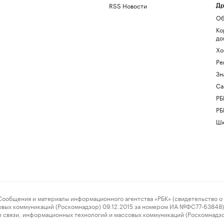
RSS Новости
Др
Об
Ко
до
Хо
Ре
Зн
Са
РБ
РБ
Шк
ения и материалы информационного агентства «РБК» (свидетельство о 
овых коммуникаций (Роскомнадзор) 09.12.2015 за номером ИА №ФС77-63848) 
 связи, информационных технологий и массовых коммуникаций (Роскомнадз