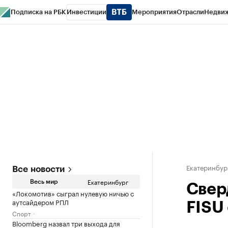
Подписка на РБК
Инвестиции
Мероприятия
Отрасли
Недви
РБК Курсы
РБК Life
Тренды
Визионеры
Национальные проекты
Горо
Спецпроекты СПб
Конференции СПб
Спецпроекты
Проверка конт
Екатеринбур
Все новости
Екатеринбург
Весь мир
Свер
«Локомотив» сыграл нулевую ничью с
аутсайдером РПЛ
FISU
Спорт
Bloomberg назвал три выхода для