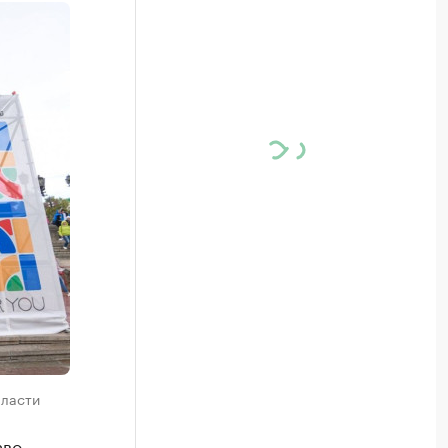
бласти
аво