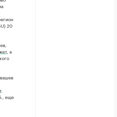
на
регион
SU) 20
ев,
жет
, а
кого
йвашев
т
.
., еще