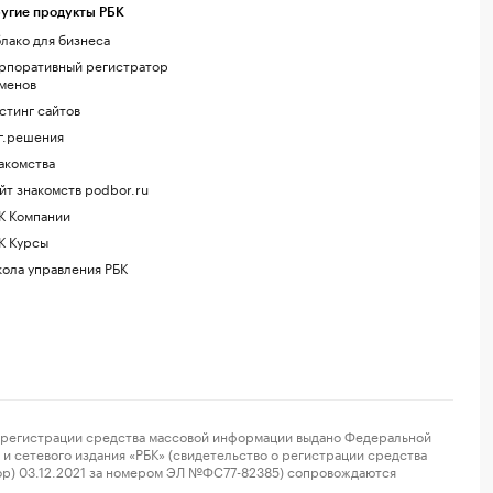
угие продукты РБК
лако для бизнеса
рпоративный регистратор
менов
стинг сайтов
г.решения
акомства
йт знакомств podbor.ru
К Компании
К Курсы
ола управления РБК
регистрации средства массовой информации выдано Федеральной
и сетевого издания «РБК» (свидетельство о регистрации средства
ор) 03.12.2021 за номером ЭЛ №ФС77-82385) сопровождаются