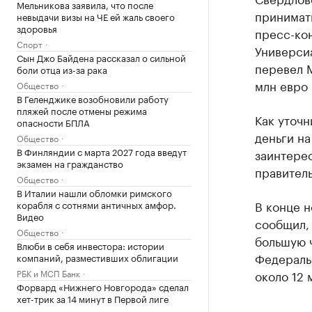
Мельникова заявила, что после
принимать
невыдачи визы на ЧЕ ей жаль своего
здоровья
пресс-ко
Спорт
Универсиа
Сын Джо Байдена рассказал о сильной
перевел 
боли отца из-за рака
млн евро 
Общество
В Геленджике возобновили работу
пляжей после отмены режима
Как уточн
опасности БПЛА
деньги н
Общество
В Финляндии с марта 2027 года введут
заинтерес
экзамен на гражданство
правитель
Общество
В Италии нашли обломки римского
В конце 
корабля с сотнями античных амфор.
Видео
сообщил, 
Общество
большую 
Влюби в себя инвестора: истории
Федеральн
компаний, разместивших облигации
РБК и МСП Банк
около 12 
Форвард «Нижнего Новгорода» сделал
хет-трик за 14 минут в Первой лиге