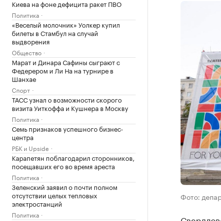
Киева на фоне дефицита ракет ПВО
Политика
«Веселый молочник» Уолкер купил
билеты в Стамбул на случай
выдворения
Общество
Марат и Динара Сафины сыграют с
Федерером и Ли На на турнире в
Шанхае
Спорт
ТАСС узнал о возможности скорого
визита Уиткоффа и Кушнера в Москву
Политика
Семь признаков успешного бизнес-
центра
РБК и Upside
Карапетян поблагодарил сторонников,
посещавших его во время ареста
Политика
Зеленский заявил о почти полном
отсутствии целых тепловых
Фото: депа
электростанций
Политика
Свердловс