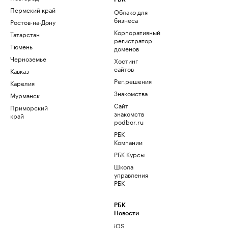
Пермский край
Облако для
бизнеса
Ростов-на-Дону
Корпоративный
Татарстан
регистратор
Тюмень
доменов
Черноземье
Хостинг
сайтов
Кавказ
Рег.решения
Карелия
Знакомства
Мурманск
Сайт
Приморский
знакомств
край
podbor.ru
РБК
Компании
РБК Курсы
Школа
управления
РБК
РБК
Новости
iOS