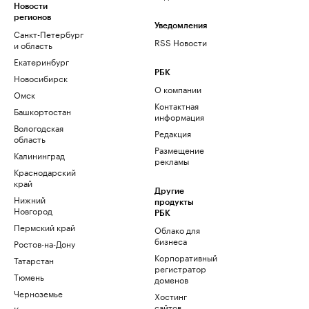
Новости
регионов
Уведомления
Санкт-Петербург
RSS Новости
и область
Екатеринбург
РБК
Новосибирск
О компании
Омск
Контактная
Башкортостан
информация
Вологодская
Редакция
область
Размещение
Калининград
рекламы
Краснодарский
край
Другие
Нижний
продукты
Новгород
РБК
Пермский край
Облако для
бизнеса
Ростов-на-Дону
Корпоративный
Татарстан
регистратор
Тюмень
доменов
Черноземье
Хостинг
сайтов