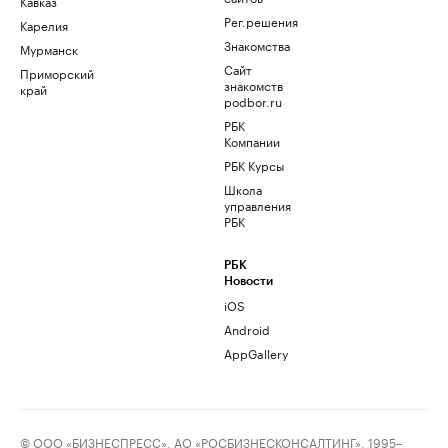
Кавказ
Рег.решения
Карелия
Знакомства
Мурманск
Сайт
Приморский
знакомств
край
podbor.ru
РБК
Компании
РБК Курсы
Школа
управления
РБК
РБК
Новости
iOS
Android
AppGallery
© ООО «БИЗНЕСПРЕСС», АО «РОСБИЗНЕСКОНСАЛТИНГ», 1995–