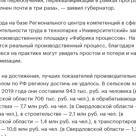
нен почти в три раза», — заявил губернатор.
ода на базе Регионального центра компетенций в сф
тельности труда в технопарке «Университетский» за
роизводственную площадку «Фабрика процессов». На
тся реальный производственный процесс, благодаря
ся на практике могут увидеть простои и потери и н
мизации.
 на достижения, лучших показателей производительн
елом по РФ региону достичь не удалось. В сельском х
 2019 года они составили 943 тыс. руб. на человека (
кой области 706 тыс. руб. на чел.), в обрабатывающ
твах — 7,7 млн руб. на чел. (в Свердловской области 
а чел.), в строительстве — 2,1 млн руб. на чел. (в
кой области — 1,4 млн руб. на чел.), в транспортиро
— 10,6 млн руб. на чел. (в Свердловской области — 1,
л.).