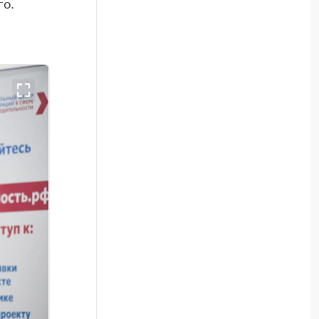
го.
.