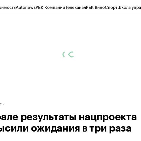
жимость
Autonews
РБК Компании
Телеканал
РБК Вино
Спорт
Школа упра
д
Стиль
Крипто
РБК Бизнес-среда
Дискуссионный клуб
Исследования
К
рагентов
Политика
Экономика
Бизнес
Технологии и медиа
Финансы
Рын
г
рале результаты нацпроекта
ысили ожидания в три раза