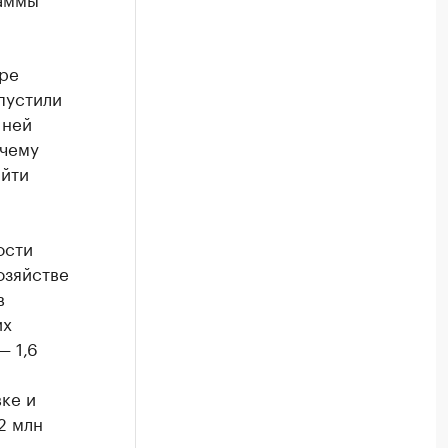
ере
пустили
 ней
 чему
айти
ости
озяйстве
в
их
— 1,6
вке и
2 млн