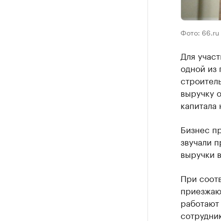
Фото: 66.ru
Для учас
одной из
строитель
выручку о
капитала 
Бизнес п
звучали п
выручки в
При соот
приезжаю
работают 
сотрудни