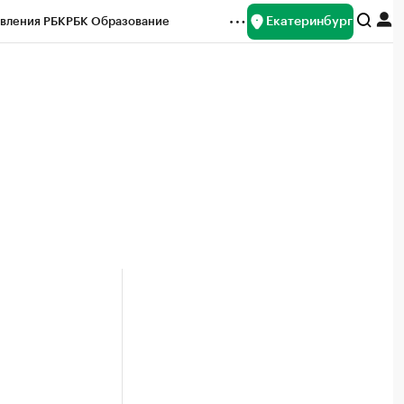
Екатеринбург
вления РБК
РБК Образование
редитные рейтинги
Франшизы
Газета
ок наличной валюты