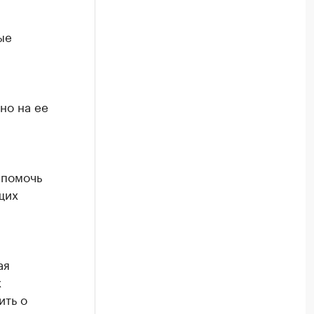
ые
но на ее
 помочь
щих
ая
х
ить о