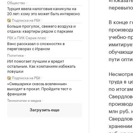
Общество
перевыпол
Турция ввела налоговые каникулы на
20 лет: кому это может быть интересно
Подписка на РБК
В конце г
Больше прогулок, свежего воздуха и
производи
отдыха: квартиры рядом с парками
учебно-п
РБК и ПИК Серия плюс
имитируе
Вэнс рассказал о сложностях в
переговорах с Ираном
обучающие
Политика
пути опти
ИИ помогает лучшим и вредит
остальным. Как компаниям избежать
ловушки
Несмотря
Подписка на РБК
труда в ц
«Смешарики сквозь вселенные»
по итогам
выходят в прокат. Пройдите тест о
франшизе
Свердловс
Технологии и медиа
производс
млн руб. н
Загрузить еще
Свердловс
хранении 
руб. на че