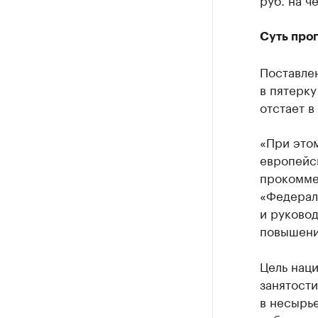
Суть про
Поставле
в пятерку
отстает в
«При этом
европейск
прокомме
«Федерал
и руково
повышени
Цель наци
занятости
в несырье