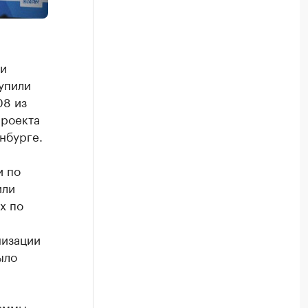
ли
тупили
08 из
проекта
нбурге.
и по
или
х по
низации
ыло
раммы