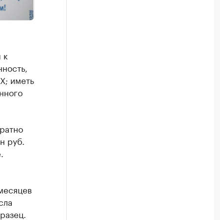
 к
ность,
Х; иметь
анного
ратно
н руб.
.
месяцев
сла
разец.