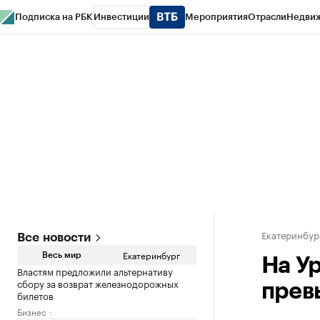
Подписка на РБК
Инвестиции
Мероприятия
Отрасли
Недви
РБК Курсы
РБК Life
Тренды
Визионеры
Национальные проекты
Горо
Спецпроекты СПб
Конференции СПб
Спецпроекты
Проверка конт
Екатеринбур
Все новости
Екатеринбург
Весь мир
На У
Властям предложили альтернативу
сбору за возврат железнодорожных
прев
билетов
Бизнес