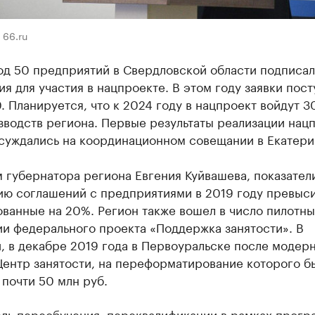
 66.ru
од 50 предприятий в Свердловской области подписа
я для участия в нацпроекте. В этом году заявки пос
. Планируется, что к 2024 году в нацпроект войдут 3
зводств региона. Первые результаты реализации нац
бсуждались на координационном совещании в Екатери
 губернатора региона Евгения Куйвашева, показател
ию соглашений с предприятиями в 2019 году превыс
ванные на 20%. Регион также вошел в число пилотны
ии федерального проекта «Поддержка занятости». В
, в декабре 2019 года в Первоуральске после модер
Центр занятости, на переформатирование которого б
почти 50 млн руб.
ель переобучения, переквалификации в рамках прог