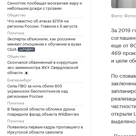
Синоптик пообещал москвичам жару и
небольшие дожди с грозами
Общество
Фото: Фото:
Что известно об атаках БПЛА на
регионы России. Главное к 6 августа
За 2019 г
Политика
соглашени
Эксперты объяснили, как россияне
меняют отношение к обучению в вузах
еще от 80
США
РАДИО
469 прои
Общество
и цели о
Скончался обвиненный в коррупции
экс-замминистра ЖКХ Свердловской
области
По словам
Екатеринбург
заключен
Силы ПВО за ночь сбили 605
запланиро
украинских беспилотников над
регионами России
реализац
Политика
частности
В Тверской области обломки дрона
открыли 
повредили фасад объекта Wildberries
выделено 
Политика
Появились первые кадры пропавшего в
Иркутской области самолета
«Показат