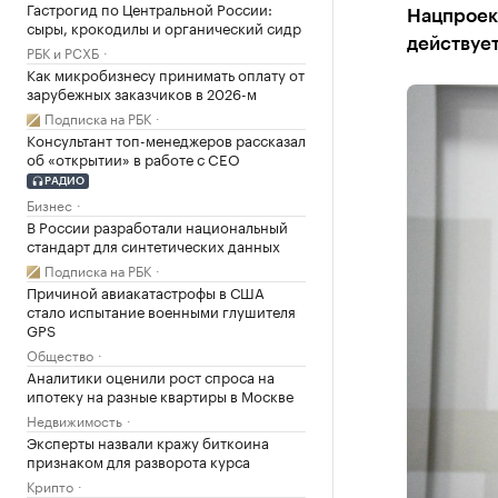
Гастрогид по Центральной России:
Нацпроек
сыры, крокодилы и органический сидр
действует
РБК и РСХБ
Как микробизнесу принимать оплату от
зарубежных заказчиков в 2026-м
Подписка на РБК
Консультант топ-менеджеров рассказал
об «открытии» в работе с CEO
РАДИО
Бизнес
В России разработали национальный
стандарт для синтетических данных
Подписка на РБК
Причиной авиакатастрофы в США
стало испытание военными глушителя
GPS
Общество
Аналитики оценили рост спроса на
ипотеку на разные квартиры в Москве
Недвижимость
Эксперты назвали кражу биткоина
признаком для разворота курса
Крипто