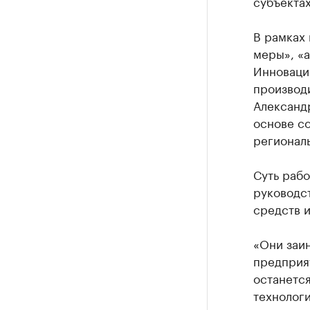
субъекта
В рамках
меры», «
Инноваци
производ
Александ
основе с
регионал
Суть рабо
руководс
средств и
«Они заин
предприят
останется
технологи