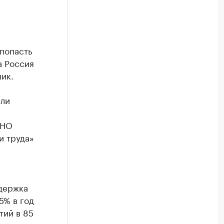
попасть
а Россия
мик.
ели
АНО
и труда»
ддержка
5% в год
тий в 85