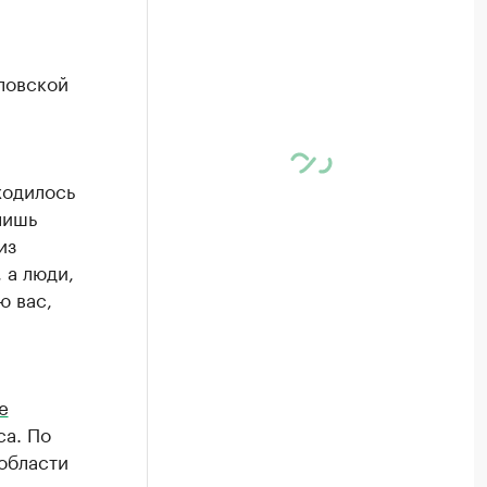
ловской
ходилось
лишь
из
 а люди,
ю вас,
е
са. По
области