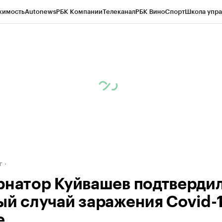
жимость
Autonews
РБК Компании
Телеканал
РБК Вино
Спорт
Школа упра
д
Стиль
Крипто
РБК Бизнес-среда
Дискуссионный клуб
Исследования
К
рагентов
Политика
Экономика
Бизнес
Технологии и медиа
Финансы
Рын
г
рнатор Куйвашев подтверди
ый случай заражения Covid-1
е