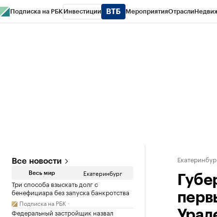
Подписка на РБК
Инвестиции
Мероприятия
Отрасли
Недви
РБК Курсы
РБК Life
Тренды
Визионеры
Национальные проекты
Горо
Спецпроекты СПб
Конференции СПб
Спецпроекты
Проверка конт
Екатеринбур
Все новости
Екатеринбург
Весь мир
Губе
Три способа взыскать долг с
бенефициара без запуска банкротства
перв
Подписка на РБК
Федеральный застройщик назвал
Урал