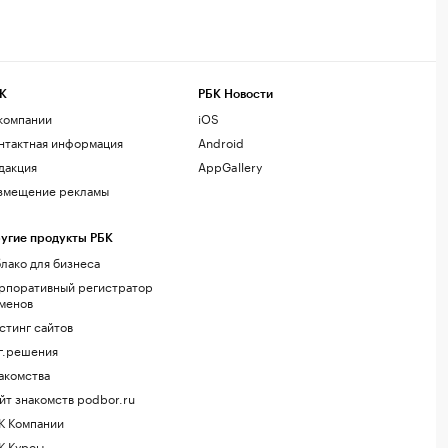
К
РБК Новости
компании
iOS
нтактная информация
Android
дакция
AppGallery
змещение рекламы
угие продукты РБК
лако для бизнеса
рпоративный регистратор
менов
стинг сайтов
г.решения
акомства
йт знакомств podbor.ru
К Компании
К Курсы