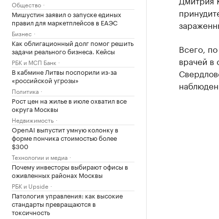
Дмитрия К
Общество
принудите
Мишустин заявил о запуске единых
правил для маркетплейсов в ЕАЭС
зараженн
Бизнес
Как облигационный долг помог решить
Всего, по
задачи реального бизнеса. Кейсы
врачей в 
РБК и МСП Банк
В кабмине Литвы поспорили из-за
Свердловс
«российской угрозы»
наблюден
Политика
Рост цен на жилье в июле охватил все
округа Москвы
Недвижимость
OpenAI выпустит умную колонку в
форме пончика стоимостью более
$300
Технологии и медиа
Почему инвесторы выбирают офисы в
оживленных районах Москвы
РБК и Upside
Патология управления: как высокие
стандарты превращаются в
токсичность