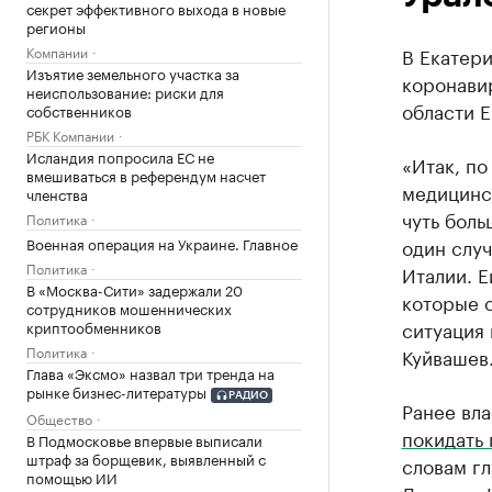
секрет эффективного выхода в новые
регионы
Компании
В Екатер
Изъятие земельного участка за
коронавир
неиспользование: риски для
области Е
собственников
РБК Компании
Исландия попросила ЕС не
«Итак, по
вмешиваться в референдум насчет
медицинс
членства
чуть боль
Политика
Военная операция на Украине. Главное
один случ
Политика
Италии. Е
В «Москва-Сити» задержали 20
которые с
сотрудников мошеннических
ситуация 
криптообменников
Политика
Куйвашев
Глава «Эксмо» назвал три тренда на
рынке бизнес-литературы
РАДИО
Ранее вл
Общество
покидать
В Подмосковье впервые выписали
штраф за борщевик, выявленный с
словам г
помощью ИИ