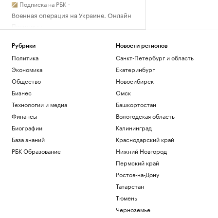
Подписка на РБК
Военная операция на Украине. Онлайн
Политика
Руководителю тоже нужно планировать
развитие. 4 шага, как это сделать
Рубрики
Новости регионов
Образование
Политика
Санкт-Петербург и область
Что известно об атаках БПЛА на
Экономика
Екатеринбург
регионы России. Главное к 7 августа
Общество
Новосибирск
Политика
В WB сообщили о состоянии товаров
Бизнес
Омск
после атаки на склад под
Технологии и медиа
Башкортостан
Екатеринбургом
Финансы
Вологодская область
Политика
Биографии
Калининград
Иностранные карты для россиян: гид
по зарубежным банкам на 2026 год
База знаний
Краснодарский край
РБК Компании
РБК Образование
Нижний Новгород
Пермский край
Загрузить еще
Ростов-на-Дону
Татарстан
Тюмень
Черноземье