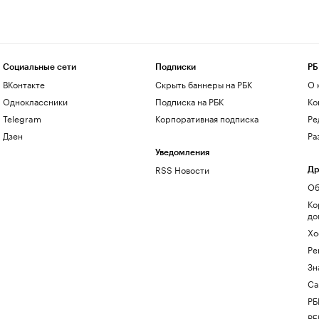
Социальные сети
Подписки
РБ
ВКонтакте
Скрыть баннеры на РБК
О 
Одноклассники
Подписка на РБК
Ко
Telegram
Корпоративная подписка
Ре
Дзен
Ра
Уведомления
RSS Новости
Др
Об
Ко
до
Хо
Ре
Зн
Са
РБ
РБ