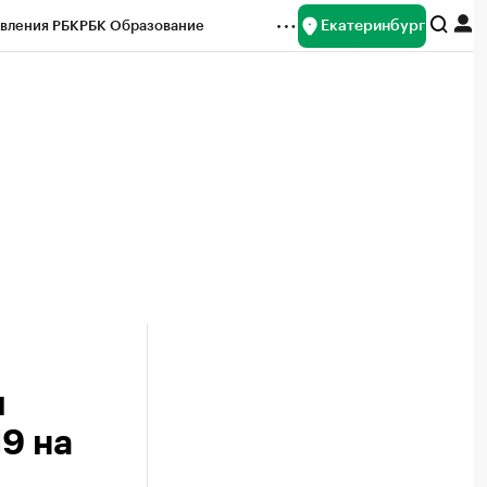
Екатеринбург
вления РБК
РБК Образование
редитные рейтинги
Франшизы
Газета
ок наличной валюты
л
9 на