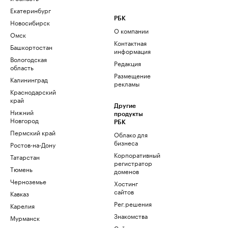
Екатеринбург
РБК
Новосибирск
О компании
Омск
Контактная
Башкортостан
информация
Вологодская
Редакция
область
Размещение
Калининград
рекламы
Краснодарский
край
Другие
Нижний
продукты
Новгород
РБК
Пермский край
Облако для
бизнеса
Ростов-на-Дону
Корпоративный
Татарстан
регистратор
Тюмень
доменов
Черноземье
Хостинг
сайтов
Кавказ
Рег.решения
Карелия
Знакомства
Мурманск
Сайт