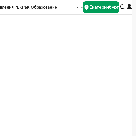
Екатеринбург
вления РБК
РБК Образование
редитные рейтинги
Франшизы
Газета
ок наличной валюты