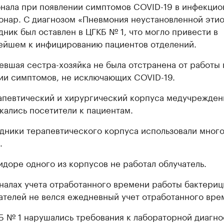
нала при появлении симптомов COVID-19 в инфекци
онар. С диагнозом «Пневмония неустановленной эти
дник был оставлен в ЦГКБ № 1, что могло привести в
ейшем к инфицированию пациентов отделений.
евшая сестра-хозяйка не была отстранена от работы
ии симптомов, не исключающих COVID-19.
апевтический и хирургический корпуса медучрежден
кались посетители к пациентам.
дники терапевтического корпуса использовали мног
.
идоре одного из корпусов не работал облучатель.
налах учета отработанного времени работы бактери
ателей не велся ежедневный учет отработанного вре
Б № 1 нарушались требования к лабораторной диагно