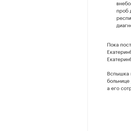
внебо
проб 
респи
диагн
Пока пост
Екатерин
Екатерин
Вспышка 
больнице
а его сот