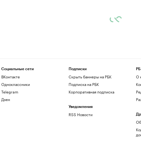
Социальные сети
Подписки
РБ
ВКонтакте
Скрыть баннеры на РБК
О 
Одноклассники
Подписка на РБК
Ко
Telegram
Корпоративная подписка
Ре
Дзен
Ра
Уведомления
RSS Новости
Др
Об
Ко
до