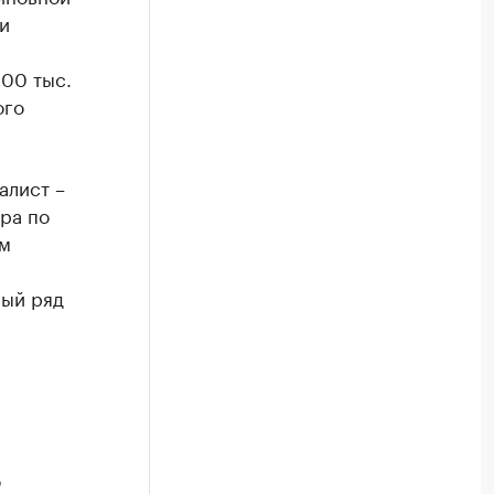
и
00 тыс.
ого
алист –
ра по
ом
лый ряд
о