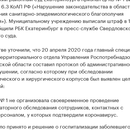
т. 6.3 КоАП РФ («Нарушение законодательства в област
ния санитарно-эпидемиологического благополучия
я»). Муниципальному учреждению выписали штраф в 1
общили РБК Екатеринбург в пресс-службе Свердловск
о суда.
ве уточнили, что 20 апреля 2020 года главный специ
Территориального отдела Управления Роспотребнадзо
ской области составил протокол об административн
ушении, согласно которому при обследовании
ического и хирургического корпусов был выявлен це
й:
№ 1 не организовала своевременное проведение
аторного обследования сотрудников, контактных с
рсоналом, у которых подтвердили коронавирус.
ло принято и решение о госпитализации заболевшег