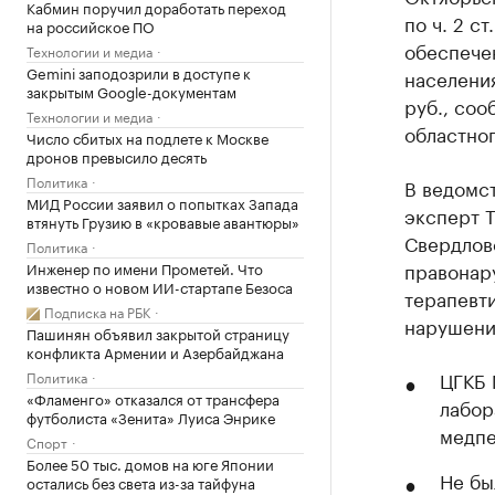
Кабмин поручил доработать переход
по ч. 2 с
на российское ПО
обеспече
Технологии и медиа
Gemini заподозрили в доступе к
населени
закрытым Google-документам
руб., со
Технологии и медиа
областног
Число сбитых на подлете к Москве
дронов превысило десять
Политика
В ведомст
МИД России заявил о попытках Запада
эксперт 
втянуть Грузию в «кровавые авантюры»
Свердлов
Политика
правонар
Инженер по имени Прометей. Что
известно о новом ИИ-стартапе Безоса
терапевт
Подписка на РБК
нарушени
Пашинян объявил закрытой страницу
конфликта Армении и Азербайджана
ЦГКБ 
Политика
«Фламенго» отказался от трансфера
лабор
футболиста «Зенита» Луиса Энрике
медпе
Спорт
Более 50 тыс. домов на юге Японии
Не бы
остались без света из-за тайфуна