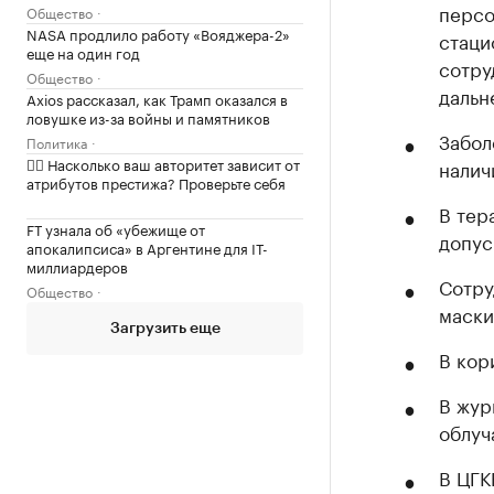
персо
Общество
NASA продлило работу «Вояджера-2»
стаци
еще на один год
сотру
Общество
дальн
Axios рассказал, как Трамп оказался в
ловушке из-за войны и памятников
Забол
Политика
✍🏻 Насколько ваш авторитет зависит от
налич
атрибутов престижа? Проверьте себя
В тер
FT узнала об «убежище от
допус
апокалипсиса» в Аргентине для IT-
миллиардеров
Сотру
Общество
маски
Загрузить еще
В кор
В жур
облуч
В ЦГК