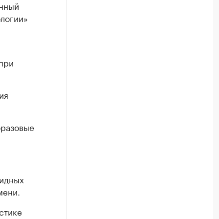
онный
ологии»
 при
ия
оразовые
цидных
мени.
стике