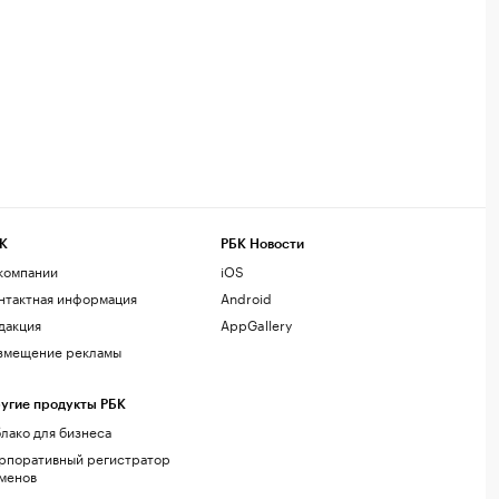
К
РБК Новости
компании
iOS
нтактная информация
Android
дакция
AppGallery
змещение рекламы
угие продукты РБК
лако для бизнеса
рпоративный регистратор
менов