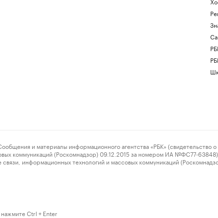
Хо
Ре
Зн
Са
РБ
РБ
Шк
ения и материалы информационного агентства «РБК» (свидетельство о 
овых коммуникаций (Роскомнадзор) 09.12.2015 за номером ИА №ФС77-63848) 
 связи, информационных технологий и массовых коммуникаций (Роскомнадз
нажмите Ctrl + Enter