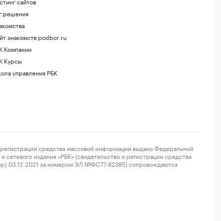
стинг сайтов
г.решения
акомства
йт знакомств podbor.ru
К Компании
К Курсы
ола управления РБК
регистрации средства массовой информации выдано Федеральной
и сетевого издания «РБК» (свидетельство о регистрации средства
ор) 03.12.2021 за номером ЭЛ №ФС77-82385) сопровождаются