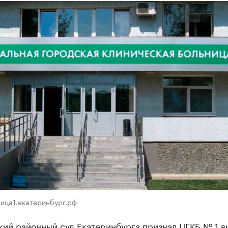
ница1.екатеринбург.рф
кий районный суд Екатеринбурга признал ЦГКБ № 1 в