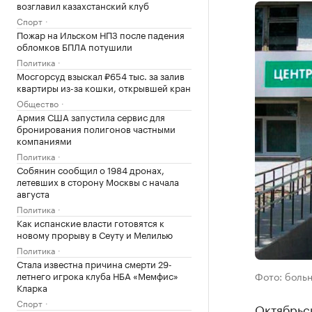
возглавил казахстанский клуб
Спорт
Пожар на Ильском НПЗ после падения
обломков БПЛА потушили
Политика
Мосгорсуд взыскал ₽654 тыс. за залив
квартиры из-за кошки, открывшей кран
Общество
Армия США запустила сервис для
бронирования полигонов частными
компаниями
Политика
Собянин сообщил о 1984 дронах,
летевших в сторону Москвы с начала
августа
Политика
Как испанские власти готовятся к
новому прорыву в Сеуту и Мелилью
Политика
Стала известна причина смерти 29-
летнего игрока клуба НБА «Мемфис»
Фото: боль
Кларка
Спорт
Октябрьс