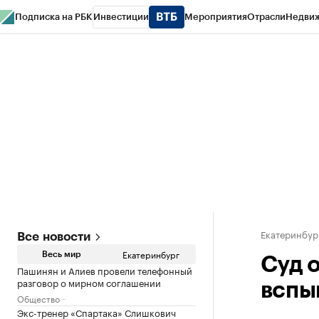
Подписка на РБК
Инвестиции
Мероприятия
Отрасли
Недви
РБК Курсы
РБК Life
Тренды
Визионеры
Национальные проекты
Горо
Спецпроекты СПб
Конференции СПб
Спецпроекты
Проверка конт
Екатеринбур
Все новости
Екатеринбург
Весь мир
Суд 
Пашинян и Алиев провели телефонный
разговор о мирном соглашении
вспы
Общество
Экс-тренер «Спартака» Слишкович