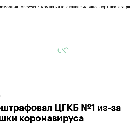
жимость
Autonews
РБК Компании
Телеканал
РБК Вино
Спорт
Школа упра
д
Стиль
Крипто
РБК Бизнес-среда
Дискуссионный клуб
Исследования
К
рагентов
Политика
Экономика
Бизнес
Технологии и медиа
Финансы
Рын
г
оштрафовал ЦГКБ №1 из-за
шки коронавируса