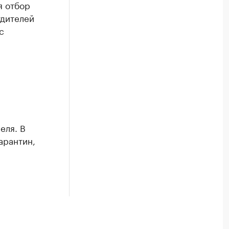
я отбор
удителей
с
еля. В
арантин,