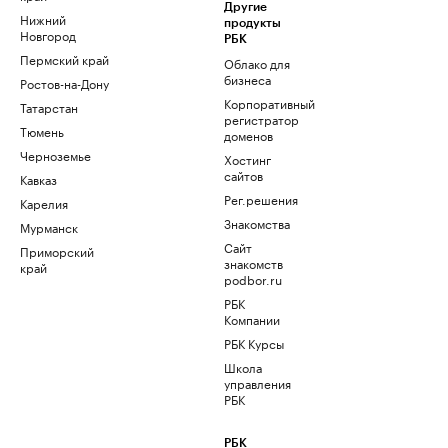
Другие
Нижний
продукты
Новгород
РБК
Пермский край
Облако для
бизнеса
Ростов-на-Дону
Корпоративный
Татарстан
регистратор
Тюмень
доменов
Черноземье
Хостинг
сайтов
Кавказ
Рег.решения
Карелия
Знакомства
Мурманск
Сайт
Приморский
знакомств
край
podbor.ru
РБК
Компании
РБК Курсы
Школа
управления
РБК
РБК