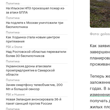
Политика
На Ильском НПЗ произошел пожар из-
за атаки БПЛА
Политика
На подлете к Москве уничтожили три
беспилотника
Политика
Фото: golos-
Как Ходынка стала новым центром
притяжения
Как заяви
РБК и Stone
завершена
Над Ростовской областью перехватили
более 30 беспилотников
планирова
Политика
проживани
Украинские дроны атаковали
промпредприятие в Самарской
области
Теперь же
Политика
заложенн
Зачем смартфону телеобъектив, 200
годах. В
Мп и большой сенсор
изменени
РБК и Huawei
Новая Зеландия анонсировала 36-й
получать
пакет санкций против России
жилых пл
Политика