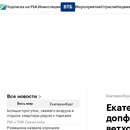
Подписка на РБК
Инвестиции
Мероприятия
Отрасли
Недви
РБК Курсы
РБК Life
Тренды
Визионеры
Национальные проекты
Горо
Спецпроекты СПб
Конференции СПб
Спецпроекты
Проверка конт
Екатеринбур
Все новости
Екатеринбург
Весь мир
Екат
Больше прогулок, свежего воздуха и
отдыха: квартиры рядом с парками
допф
РБК и ПИК Серия плюс
Ромашина назвала хорошим
ветх