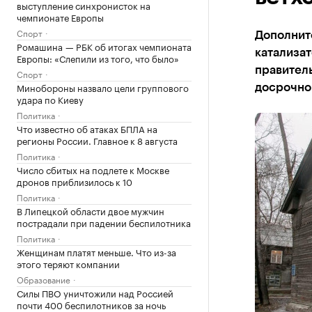
выступление синхронисток на
чемпионате Европы
Спорт
Дополнит
Ромашина — РБК об итогах чемпионата
катализа
Европы: «Слепили из того, что было»
правител
Спорт
Минобороны назвало цели группового
досрочно
удара по Киеву
Политика
Что известно об атаках БПЛА на
регионы России. Главное к 8 августа
Политика
Число сбитых на подлете к Москве
дронов приблизилось к 10
Политика
В Липецкой области двое мужчин
пострадали при падении беспилотника
Политика
Женщинам платят меньше. Что из-за
этого теряют компании
Образование
Силы ПВО уничтожили над Россией
почти 400 беспилотников за ночь