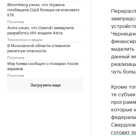
Bloomberg узнал, что Украина
пообещала США больше не атаковать
Перерасп
КТК
зампредс
Политика
устройств
Axios узнал, что OpenAI замедлила
Чернецки
разработку ИИ-модели Astra
Технологии и медиа
финансир
В Московской области отменили
выделить 
ракетную опасность
данный мо
Политика
реализац
Мэр Киева сообщил о пожарах после
взрывов
чуть боль
Политика
Кроме то
Загрузить еще
те субъе
программ
которые м
федераль
Свердловс
готовят п