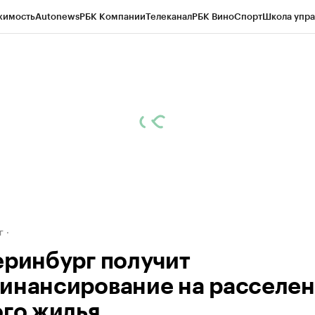
жимость
Autonews
РБК Компании
Телеканал
РБК Вино
Спорт
Школа упра
д
Стиль
Крипто
РБК Бизнес-среда
Дискуссионный клуб
Исследования
К
рагентов
Политика
Экономика
Бизнес
Технологии и медиа
Финансы
Рын
г
еринбург получит
инансирование на расселе
ого жилья