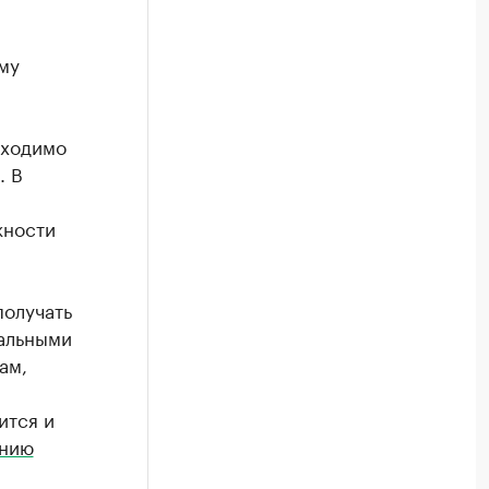
му
бходимо
. В
жности
получать
нальными
ам,
ится и
ению