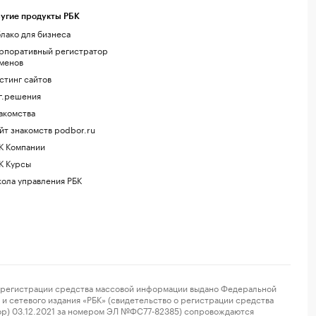
угие продукты РБК
лако для бизнеса
рпоративный регистратор
менов
стинг сайтов
г.решения
акомства
йт знакомств podbor.ru
К Компании
К Курсы
ола управления РБК
регистрации средства массовой информации выдано Федеральной
и сетевого издания «РБК» (свидетельство о регистрации средства
ор) 03.12.2021 за номером ЭЛ №ФС77-82385) сопровождаются