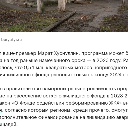
buryatyi.ru
л вице-премьер Марат Хуснуллин, программа может 
 на год раньше намеченного срока — в 2023 году. Р
лось, что 9,54 млн квадратных метров непригодного
я жилищного фонда расселят только к концу 2024 го
 в правительстве намерены раньше реализовать сред
ые на расселение ветхого жилищного фонда в 2023-
 закон «О Фонде содействия реформированию ЖКХ»
в
я
, согласно которым регионы, среди прочего, смогут
 дополнительное финансирование на ликвидацию ава
ощадей.