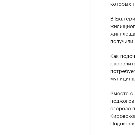
которых п
В Екатери
жилищного
жилплощад
получили 
Как подсч
расселить
потребует
муниципа
Вместе с 
поджогов
сгорело п
Кировском
Подозрев