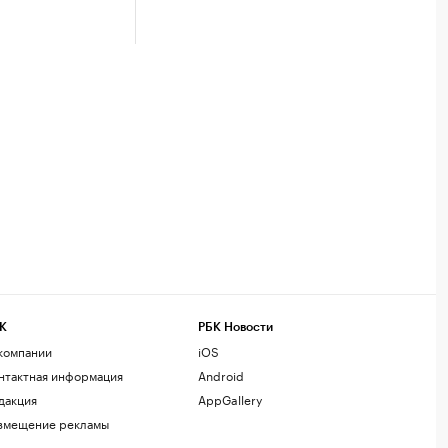
К
РБК Новости
компании
iOS
нтактная информация
Android
дакция
AppGallery
змещение рекламы