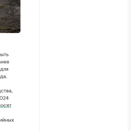
быть
анее
 для
да.
ства,
2024
носят
рийных