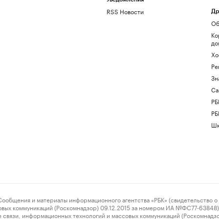
RSS Новости
Др
Об
Ко
до
Хо
Ре
Зн
Са
РБ
РБ
Шк
ения и материалы информационного агентства «РБК» (свидетельство о 
овых коммуникаций (Роскомнадзор) 09.12.2015 за номером ИА №ФС77-63848) 
 связи, информационных технологий и массовых коммуникаций (Роскомнадз