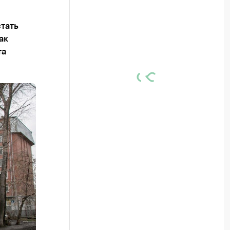
тать
ак
та