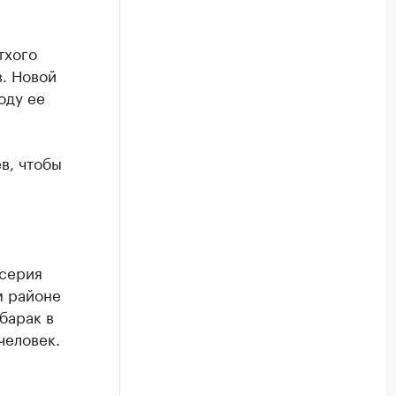
тхого
. Новой
оду ее
в, чтобы
 серия
м районе
барак в
человек.