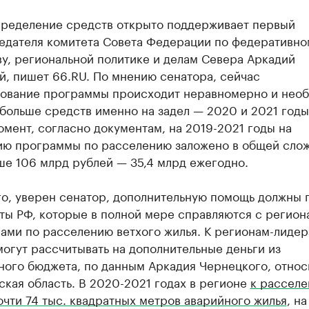
ределение средств открыто поддерживает первый
едателя комитета Совета Федерации по федеративно
у, региональной политике и делам Севера Аркадий
й, пишет 66.RU. По мнению сенатора, сейчас
ование программы происходит неравномерно и нео
больше средств именно на задел — 2020 и 2021 годы
мент, согласно документам, на 2019-2021 годы на
ию программы по расселению заложено в общей сло
ше 106 млрд рублей — 35,4 млрд ежегодно.
го, уверен сенатор, дополнительную помощь должны 
кты РФ, которые в полной мере справляются с регио
ами по расселению ветхого жилья. К регионам-лидер
огут рассчитывать на дополнительные деньги из
ного бюджета, по данным Аркадия Чернецкого, относ
кая область. В 2020-2021 годах в регионе
к рассел
очти 74 тыс. квадратных метров аварийного жилья
, на