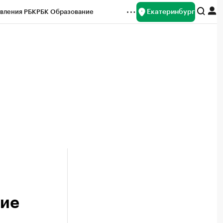
Екатеринбург
вления РБК
РБК Образование
редитные рейтинги
Франшизы
Газета
ок наличной валюты
ние