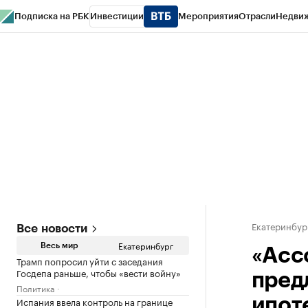
Подписка на РБК
Инвестиции
Мероприятия
Отрасли
Недви
РБК Курсы
РБК Life
Тренды
Визионеры
Национальные проекты
Горо
Спецпроекты СПб
Конференции СПб
Спецпроекты
Проверка конт
Екатеринбур
Все новости
Екатеринбург
Весь мир
«Асс
Трамп попросил уйти с заседания
Госдепа раньше, чтобы «вести войну»
пред
Политика
Испания ввела контроль на границе
ипот