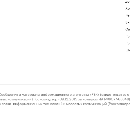
до
Хо
Ре
Зн
Са
РБ
РБ
Шк
ения и материалы информационного агентства «РБК» (свидетельство о 
овых коммуникаций (Роскомнадзор) 09.12.2015 за номером ИА №ФС77-63848) 
 связи, информационных технологий и массовых коммуникаций (Роскомнадз