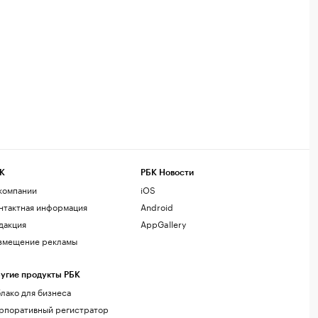
К
РБК Новости
компании
iOS
нтактная информация
Android
дакция
AppGallery
змещение рекламы
угие продукты РБК
лако для бизнеса
рпоративный регистратор