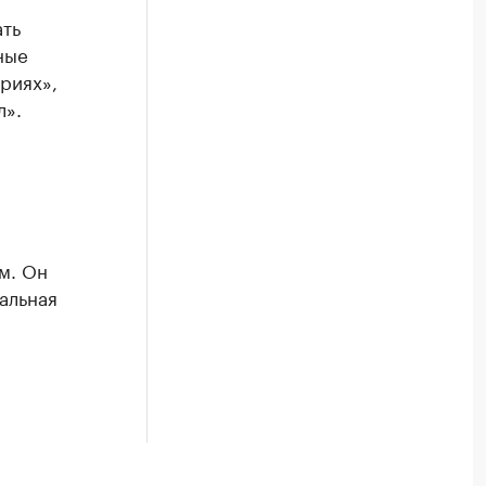
ать
ные
риях»,
л».
м. Он
альная