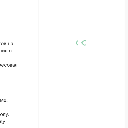
ов на
пил с
ресовал
ях.
олу,
ду