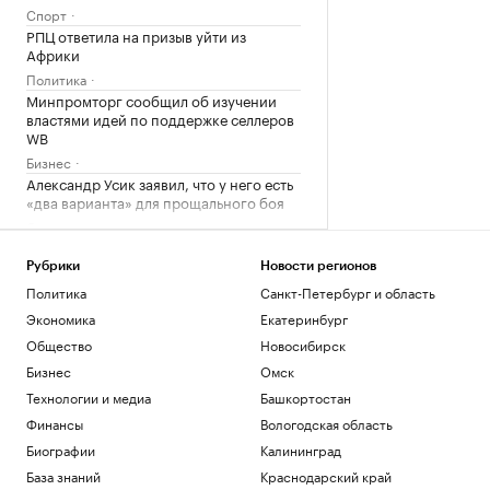
Спорт
РПЦ ответила на призыв уйти из
Африки
Политика
Минпромторг сообщил об изучении
властями идей по поддержке селлеров
WB
Бизнес
Александр Усик заявил, что у него есть
«два варианта» для прощального боя
Спорт
Что такое медленная жизнь и какую
роль в этом играет дерево
Рубрики
Новости регионов
РБК и Старквуд
Политика
Санкт-Петербург и область
Экономика
Екатеринбург
Загрузить еще
Общество
Новосибирск
Бизнес
Омск
Технологии и медиа
Башкортостан
Финансы
Вологодская область
Биографии
Калининград
База знаний
Краснодарский край