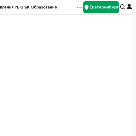
Екатеринбург
вления РБК
РБК Образование
редитные рейтинги
Франшизы
Газета
ок наличной валюты