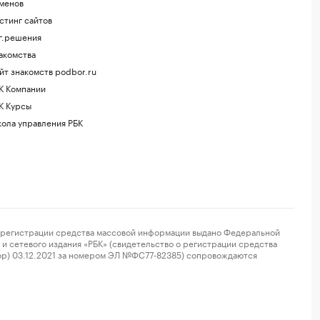
менов
стинг сайтов
г.решения
акомства
йт знакомств podbor.ru
К Компании
К Курсы
ола управления РБК
регистрации средства массовой информации выдано Федеральной
и сетевого издания «РБК» (свидетельство о регистрации средства
ор) 03.12.2021 за номером ЭЛ №ФС77-82385) сопровождаются