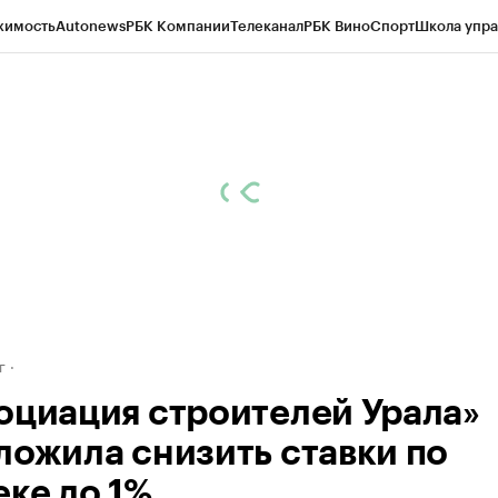
жимость
Autonews
РБК Компании
Телеканал
РБК Вино
Спорт
Школа упра
д
Стиль
Крипто
РБК Бизнес-среда
Дискуссионный клуб
Исследования
К
рагентов
Политика
Экономика
Бизнес
Технологии и медиа
Финансы
Рын
г
оциация строителей Урала»
ложила снизить ставки по
еке до 1%