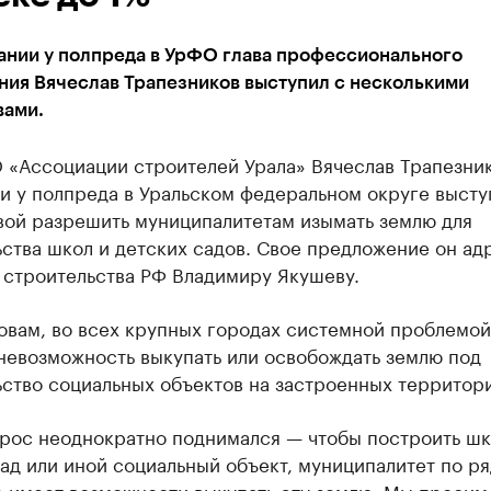
ании у полпреда в УрФО глава профессионального
ния Вячеслав Трапезников выступил с несколькими
вами.
 «Ассоциации строителей Урала» Вячеслав Трапезник
и у полпреда в Уральском федеральном округе высту
вой разрешить муниципалитетам изымать землю для
ства школ и детских садов. Свое предложение он ад
 строительства РФ Владимиру Якушеву.
овам, во всех крупных городах системной проблемой
невозможность выкупать или освобождать землю под
ство социальных объектов на застроенных территори
прос неоднократно поднимался — чтобы построить шк
ад или иной социальный объект, муниципалитет по ря
е имеет возможности выкупать эту землю. Мы просим