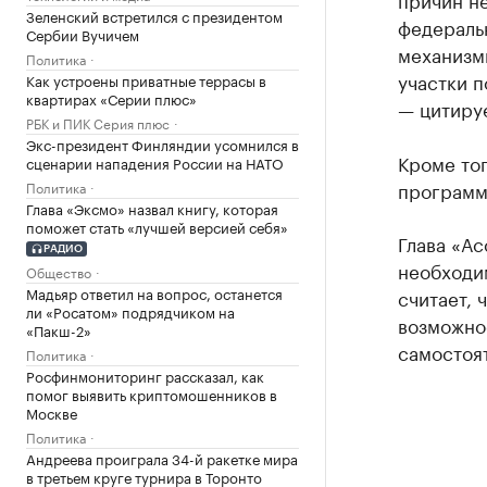
Зеленский встретился с президентом
федеральн
Сербии Вучичем
механизмы
Политика
участки п
Как устроены приватные террасы в
квартирах «Серии плюс»
— цитируе
РБК и ПИК Серия плюс
Экс-президент Финляндии усомнился в
Кроме тог
сценарии нападения России на НАТО
программу
Политика
Глава «Эксмо» назвал книгу, которая
поможет стать «лучшей версией себя»
Глава «Ас
РАДИО
необходи
Общество
Мадьяр ответил на вопрос, останется
считает, 
ли «Росатом» подрядчиком на
возможно
«Пакш-2»
самостоя
Политика
Росфинмониторинг рассказал, как
помог выявить криптомошенников в
Москве
Политика
Андреева проиграла 34-й ракетке мира
в третьем круге турнира в Торонто