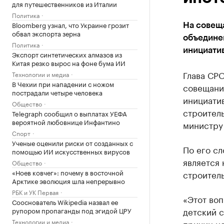
для путешественников из Италии
Политика
Bloomberg узнал, что Украине грозит
На совещ
обвал экспорта зерна
объедине
Политика
инициати
Экспорт синтетических алмазов из
Китая резко вырос на фоне бума ИИ
Глава СРО
Технологии и медиа
В Чехии при нападении с ножом
совещани
пострадали четыре человека
инициати
Общество
строитель
Telegraph сообщил о выплатах УЕФА
вероятной любовнице Инфантино
министру
Спорт
Ученые оценили риски от созданных с
По его сл
помощью ИИ искусственных вирусов
является 
Общество
«Ноев ковчег»: почему в восточной
строитель
Арктике эволюция шла непрерывно
РБК и УК Первая
«Этот во
Сооснователь Wikipedia назвал ее
детский с
рупором пропаганды под эгидой ЦРУ
Технологии и медиа
причин н