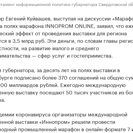
ртамент информационной политики губернатора Свердловской о
ор Евгений Куйвашев, выступая на дискуссии «Мараф
на полях марафона INNOPROM ONLINE, заявил, что е
еский эффект от проведения выставки для региона
ся в 3,5 млрд руб. Эти деньги, по словам главы регио
астности, на развитие малого и среднего
имательства — сфер услуг и гостеприимства.
 губернатора, за десять лет на полях выставки в
бурге подписано более 370 соглашений на общую су
500 миллиардов рублей. Ежегодно международную
нную выставку посещают 50 тысяч участников из бо
а.
ндемии коронавируса организаторы международной
нной выставки «Иннопром» решили провести
одный промышленный марафон в онлайн-формате 7 