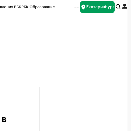
Екатеринбург
вления РБК
РБК Образование
редитные рейтинги
Франшизы
Газета
ок наличной валюты
й
 в