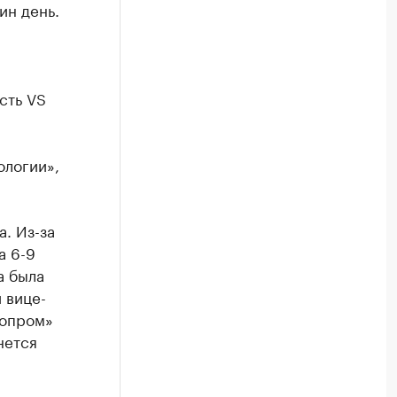
ин день.
сть VS
ологии»,
. Из-за
а 6-9
а была
 вице-
нопром»
нется