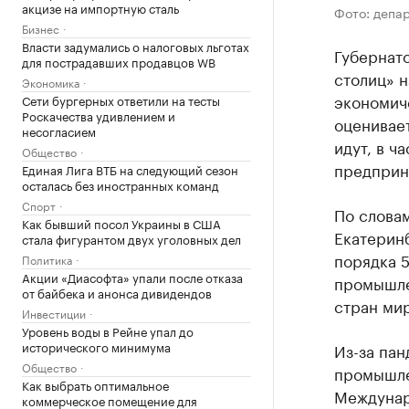
акцизе на импортную сталь
Фото: депа
Бизнес
Власти задумались о налоговых льготах
Губернат
для пострадавших продавцов WB
столиц» 
Экономика
экономич
Сети бургерных ответили на тесты
Роскачества удивлением и
оценивает
несогласием
идут, в ч
Общество
предприн
Единая Лига ВТБ на следующий сезон
осталась без иностранных команд
Спорт
По словам
Как бывший посол Украины в США
Екатерин
стала фигурантом двух уголовных дел
порядка 
Политика
Акции «Диасофта» упали после отказа
промышле
от байбека и анонса дивидендов
стран мир
Инвестиции
Уровень воды в Рейне упал до
исторического минимума
Из-за па
Общество
промышле
Как выбрать оптимальное
Междунар
коммерческое помещение для