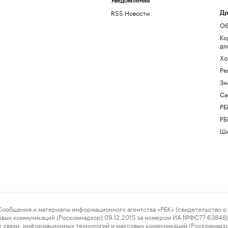
Уведомления
RSS Новости
Др
Об
Ко
до
Хо
Ре
Зн
Са
РБ
РБ
Шк
ения и материалы информационного агентства «РБК» (свидетельство о 
овых коммуникаций (Роскомнадзор) 09.12.2015 за номером ИА №ФС77-63848) 
 связи, информационных технологий и массовых коммуникаций (Роскомнадз