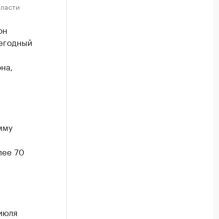
бласти
он
жегодный
на,
мму
лее 70
июля