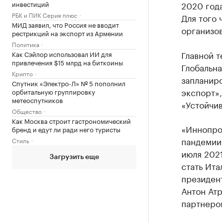
инвестиций
2020 года
РБК и ПИК Серия плюс
Для того 
МИД заявил, что Россия не вводит
организов
рестрикций на экспорт из Армении
Политика
Главной 
Как Сэйлор использовал ИИ для
привлечения $15 млрд на биткоины
Глобальн
Крипто
запланир
Спутник «Электро-Л» № 5 пополнил
экспорт»
орбитальную группировку
метеоспутников
«Устойчив
Общество
Как Москва строит гастрономический
«Иннопром
бренд и едут ли ради него туристы
пандемии
Стиль
июля 202
Загрузить еще
стать Ита
президен
Антон Атр
партнером