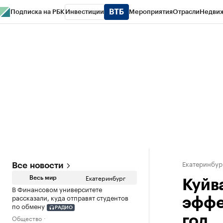
Подписка на РБК
Инвестиции
Мероприятия
Отрасли
Недви
РБК Курсы
РБК Life
Тренды
Визионеры
Национальные проекты
Горо
Спецпроекты СПб
Конференции СПб
Спецпроекты
Проверка конт
Екатеринбур
Все новости
Екатеринбург
Весь мир
Куйв
В Финансовом университете
рассказали, куда отправят студентов
эффе
по обмену
РАДИО
Общество
год