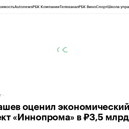
жимость
Autonews
РБК Компании
Телеканал
РБК Вино
Спорт
Школа упра
д
Стиль
Крипто
РБК Бизнес-среда
Дискуссионный клуб
Исследования
К
рагентов
Политика
Экономика
Бизнес
Технологии и медиа
Финансы
Рын
г
ашев оценил экономически
кт «Иннопрома» в ₽3,5 млрд