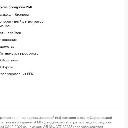
угие продукты РБК
лако для бизнеса
рпоративный регистратор
менов
стинг сайтов
г.решения
акомства
йт знакомств podbor.ru
К Компании
К Курсы
ола управления РБК
регистрации средства массовой информации выдано Федеральной
и сетевого издания «РБК» (свидетельство о регистрации средства
ор) 03.12.2021 за номером ЭЛ №ФС77-82385) сопровождаются