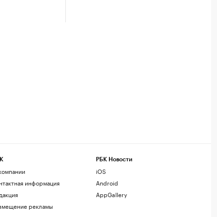
К
РБК Новости
компании
iOS
нтактная информация
Android
дакция
AppGallery
змещение рекламы