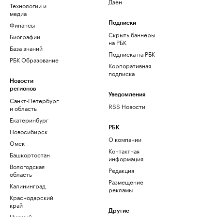
Дзен
Технологии и
медиа
Финансы
Подписки
Скрыть баннеры
Биографии
на РБК
База знаний
Подписка на РБК
РБК Образование
Корпоративная
подписка
Новости
регионов
Уведомления
Санкт-Петербург
RSS Новости
и область
Екатеринбург
РБК
Новосибирск
О компании
Омск
Контактная
Башкортостан
информация
Вологодская
Редакция
область
Размещение
Калининград
рекламы
Краснодарский
край
Другие
Нижний