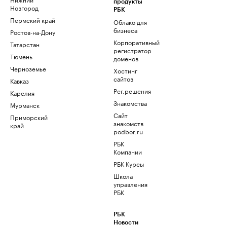
продукты
Новгород
РБК
Пермский край
Облако для
бизнеса
Ростов-на-Дону
Корпоративный
Татарстан
регистратор
Тюмень
доменов
Черноземье
Хостинг
сайтов
Кавказ
Рег.решения
Карелия
Знакомства
Мурманск
Сайт
Приморский
знакомств
край
podbor.ru
РБК
Компании
РБК Курсы
Школа
управления
РБК
РБК
Новости