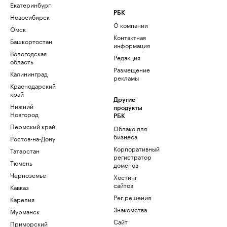
Екатеринбург
РБК
Новосибирск
О компании
Омск
Контактная
Башкортостан
информация
Вологодская
Редакция
область
Размещение
Калининград
рекламы
Краснодарский
край
Другие
Нижний
продукты
Новгород
РБК
Пермский край
Облако для
бизнеса
Ростов-на-Дону
Корпоративный
Татарстан
регистратор
Тюмень
доменов
Черноземье
Хостинг
сайтов
Кавказ
Рег.решения
Карелия
Знакомства
Мурманск
Сайт
Приморский