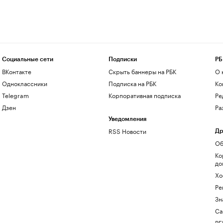
Социальные сети
Подписки
РБ
ВКонтакте
Скрыть баннеры на РБК
О 
Одноклассники
Подписка на РБК
Ко
Telegram
Корпоративная подписка
Ре
Дзен
Ра
Уведомления
RSS Новости
Др
Об
Ко
до
Хо
Ре
Зн
Са
РБ