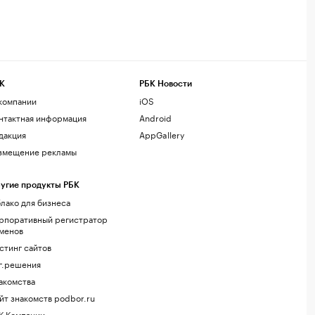
К
РБК Новости
компании
iOS
нтактная информация
Android
дакция
AppGallery
змещение рекламы
угие продукты РБК
лако для бизнеса
рпоративный регистратор
менов
стинг сайтов
г.решения
акомства
йт знакомств podbor.ru
К Компании