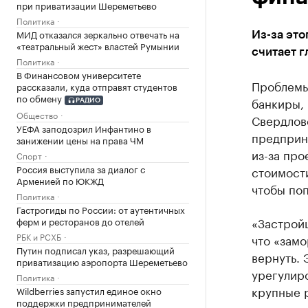
при приватизации Шереметьево
Политика
МИД отказался зеркально отвечать на
Из-за это
«театральный жест» властей Румынии
считает г
Политика
В Финансовом университете
Проблемы
рассказали, куда отправят студентов
по обмену
банкиры,
РАДИО
Общество
Свердлов
УЕФА заподозрил Инфантино в
предприни
занижении цены на права ЧМ
из-за про
Спорт
Россия выступила за диалог с
стоимости
Арменией по ЮКЖД
чтобы поп
Политика
Гастрогиды по России: от аутентичных
«Застройщ
ферм и ресторанов до отелей
РБК и РСХБ
что «зам
Путин подписал указ, разрешающий
вернуть. 
приватизацию аэропорта Шереметьево
урегулиро
Политика
крупные р
Wildberries запустил единое окно
поддержки предпринимателей