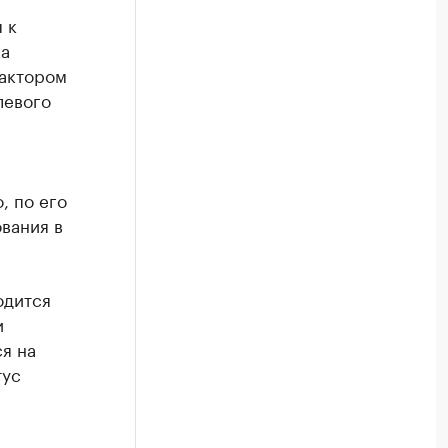
 к
ка
фактором
левого
, по его
вания в
одится
и
ся на
тус