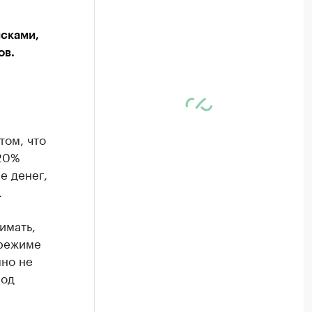
исками,
ов.
том, что
–20%
е денег,
.
имать,
 режиме
мно не
под