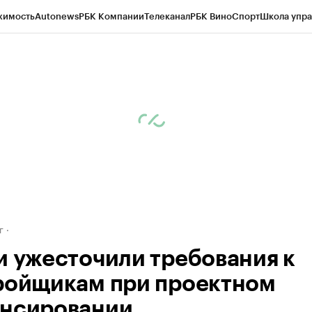
жимость
Autonews
РБК Компании
Телеканал
РБК Вино
Спорт
Школа упра
д
Стиль
Крипто
РБК Бизнес-среда
Дискуссионный клуб
Исследования
К
рагентов
Политика
Экономика
Бизнес
Технологии и медиа
Финансы
Рын
г
и ужесточили требования к
ройщикам при проектном
нсировании