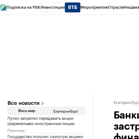
Подписка на РБК
Инвестиции
Мероприятия
Отрасли
Недви
РБК Курсы
РБК Life
Тренды
Визионеры
Национальные проекты
Горо
Спецпроекты СПб
Конференции СПб
Спецпроекты
Проверка конт
Екатеринбур
Все новости
Екатеринбург
Весь мир
Банк
Путин запретил передавать акции
Шереметьево иностранным лицам
заст
Политика
Государство получит «золотую акцию»
фина