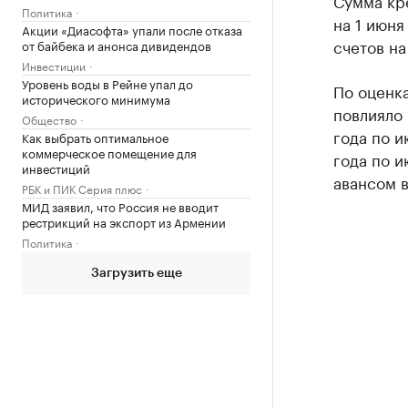
Сумма кр
Политика
на 1 июня
Акции «Диасофта» упали после отказа
счетов на
от байбека и анонса дивидендов
Инвестиции
Уровень воды в Рейне упал до
По оценк
исторического минимума
повлияло 
Общество
года по и
Как выбрать оптимальное
коммерческое помещение для
года по и
инвестиций
авансом в
РБК и ПИК Серия плюс
МИД заявил, что Россия не вводит
рестрикций на экспорт из Армении
Политика
Загрузить еще