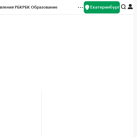
Екатеринбург
вления РБК
РБК Образование
редитные рейтинги
Франшизы
Газета
ок наличной валюты