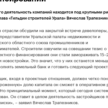
го деятельность компаний находится под крупными р
лава «Гильдии строителей Урала» Вячеслав Трапезник
 отрасли обсудили на закрытой встрече девелоперы,
 представители Уральской палаты недвижимости и
ского областного союза промышленников и
мателей. Строители озвучили на совещании тезис о 
ектного финансирования они стали замораживать 15
 новостройки. Это значит, что у них останется меньш
олнять земельный банк и готовить следующий проект
ик, входя в проектные отношения, должен четко пон
ороженную» долю капитала он сможет в оперативном
Это принципиальный момент, который сегодня систе
ван. Он ставит в целом деятельность застройщиков 
иски», – заявил Вячеслав Трапезников.