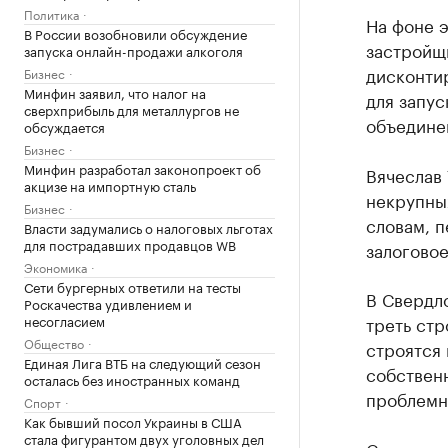
Политика
На фоне 
В России возобновили обсуждение
застройщи
запуска онлайн-продажи алкоголя
дисконтир
Бизнес
Минфин заявил, что налог на
для запус
сверхприбыль для металлургов не
объедине
обсуждается
Бизнес
Минфин разработал законопроект об
Вячеслав 
акцизе на импортную сталь
некрупных
Бизнес
словам, 
Власти задумались о налоговых льготах
для пострадавших продавцов WB
залоговое
Экономика
Сети бургерных ответили на тесты
В Свердл
Роскачества удивлением и
несогласием
треть стр
Общество
строятся 
Единая Лига ВТБ на следующий сезон
собствен
осталась без иностранных команд
проблемн
Спорт
Как бывший посол Украины в США
стала фигурантом двух уголовных дел