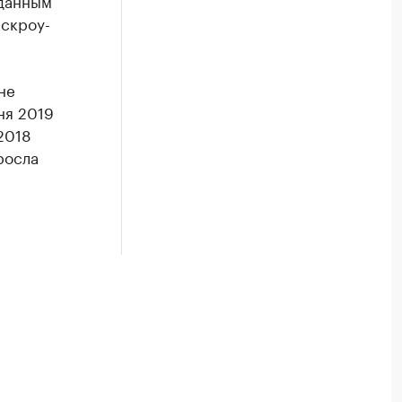
 данным
эскроу-
не
ня 2019
2018
росла