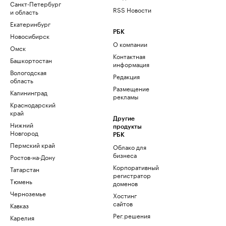
Санкт-Петербург
RSS Новости
и область
Екатеринбург
РБК
Новосибирск
О компании
Омск
Контактная
Башкортостан
информация
Вологодская
Редакция
область
Размещение
Калининград
рекламы
Краснодарский
край
Другие
Нижний
продукты
Новгород
РБК
Пермский край
Облако для
бизнеса
Ростов-на-Дону
Корпоративный
Татарстан
регистратор
Тюмень
доменов
Черноземье
Хостинг
сайтов
Кавказ
Рег.решения
Карелия