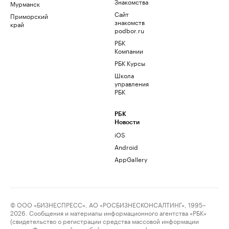
Знакомства
Мурманск
Сайт
Приморский
знакомств
край
podbor.ru
РБК
Компании
РБК Курсы
Школа
управления
РБК
РБК
Новости
iOS
Android
AppGallery
© ООО «БИЗНЕСПРЕСС», АО «РОСБИЗНЕСКОНСАЛТИНГ», 1995–
2026. Сообщения и материалы информационного агентства «РБК»
(свидетельство о регистрации средства массовой информации
выдано Федеральной службой по надзору в сфере связи,