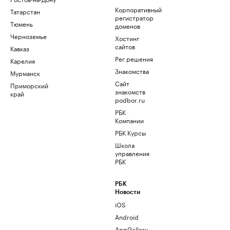
Корпоративный
Татарстан
регистратор
Тюмень
доменов
Черноземье
Хостинг
сайтов
Кавказ
Рег.решения
Карелия
Знакомства
Мурманск
Сайт
Приморский
знакомств
край
podbor.ru
РБК
Компании
РБК Курсы
Школа
управления
РБК
РБК
Новости
iOS
Android
AppGallery