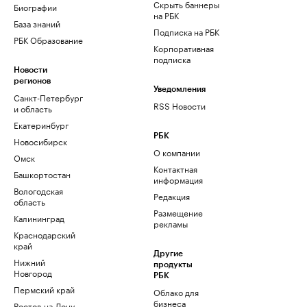
Скрыть баннеры
Биографии
на РБК
База знаний
Подписка на РБК
РБК Образование
Корпоративная
подписка
Новости
регионов
Уведомления
Санкт-Петербург
RSS Новости
и область
Екатеринбург
РБК
Новосибирск
О компании
Омск
Контактная
Башкортостан
информация
Вологодская
Редакция
область
Размещение
Калининград
рекламы
Краснодарский
край
Другие
Нижний
продукты
Новгород
РБК
Пермский край
Облако для
бизнеса
Ростов-на-Дону