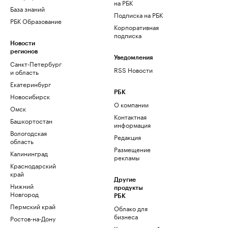
на РБК
База знаний
Подписка на РБК
РБК Образование
Корпоративная
подписка
Новости
регионов
Уведомления
Санкт-Петербург
RSS Новости
и область
Екатеринбург
РБК
Новосибирск
О компании
Омск
Контактная
Башкортостан
информация
Вологодская
Редакция
область
Размещение
Калининград
рекламы
Краснодарский
край
Другие
Нижний
продукты
Новгород
РБК
Пермский край
Облако для
бизнеса
Ростов-на-Дону