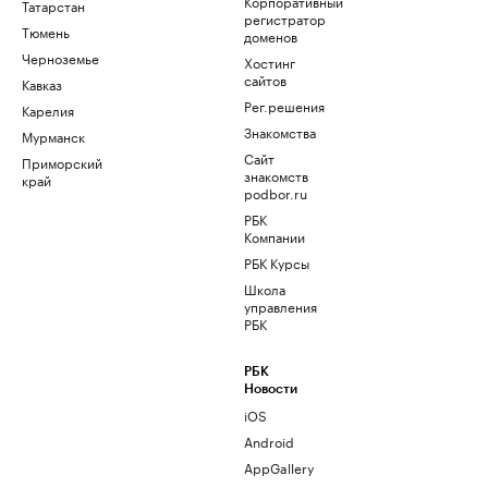
Корпоративный
Татарстан
регистратор
Тюмень
доменов
Черноземье
Хостинг
сайтов
Кавказ
Рег.решения
Карелия
Знакомства
Мурманск
Сайт
Приморский
знакомств
край
podbor.ru
РБК
Компании
РБК Курсы
Школа
управления
РБК
РБК
Новости
iOS
Android
AppGallery