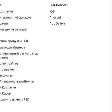
К
РБК Новости
компании
iOS
нтактная информация
Android
дакция
AppGallery
змещение рекламы
угие продукты РБК
лако для бизнеса
рпоративный регистратор
менов
стинг сайтов
г.решения
акомства
йт знакомств podbor.ru
К Компании
К Курсы
ола управления РБК