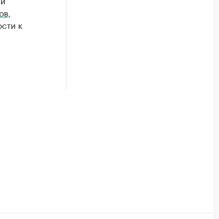
 и
ов
,
сти к