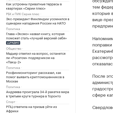
обсуждат
Как устроены приватные террасы в
тем феде
квартирах «Серии плюс»
которые 
РБК и ПИК Серия плюс
вице-пре
Экс-президент Финляндии усомнился в
сценарии нападения России на НАТО
предприн
Политика
Глава «Эксмо» назвал книгу, которая
Напомним,
поможет стать «лучшей версией себя»
поправки 
РАДИО
Общество
Екатерин
Мадьяр ответил на вопрос, останется
рассмотр
ли «Росатом» подрядчиком на
«Пакш-2»
отказалас
Политика
Росфинмониторинг рассказал, как
После эт
помог выявить криптомошенников в
Москве
админист
Политика
градостр
Андреева проиграла 34-й ракетке мира
сфере ка
в третьем круге турнира в Торонто
Спорт
Свердлов
РПЦ ответила на призыв уйти из
Африки