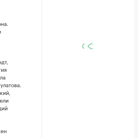
на.
е
дт,
тия
ла
улатова.
кий,
тели
дий
жен