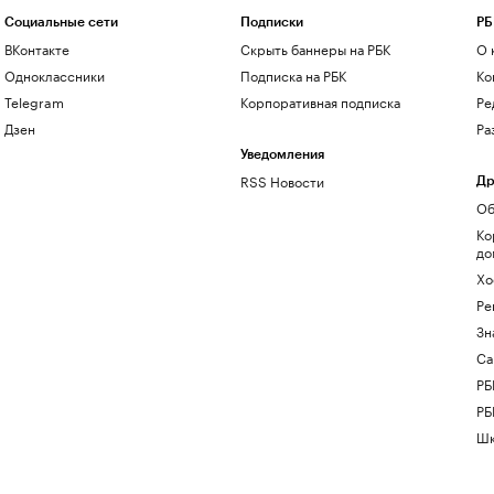
Социальные сети
Подписки
РБ
ВКонтакте
Скрыть баннеры на РБК
О 
Одноклассники
Подписка на РБК
Ко
Telegram
Корпоративная подписка
Ре
Дзен
Ра
Уведомления
RSS Новости
Др
Об
Ко
до
Хо
Ре
Зн
Са
РБ
РБ
Шк