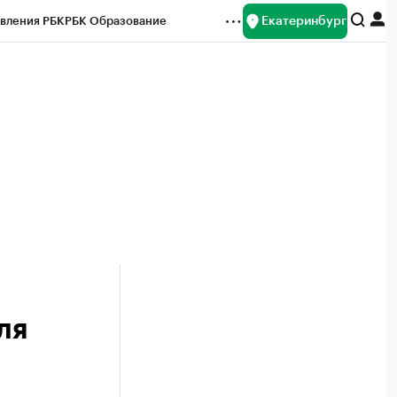
Екатеринбург
вления РБК
РБК Образование
редитные рейтинги
Франшизы
Газета
ок наличной валюты
ля