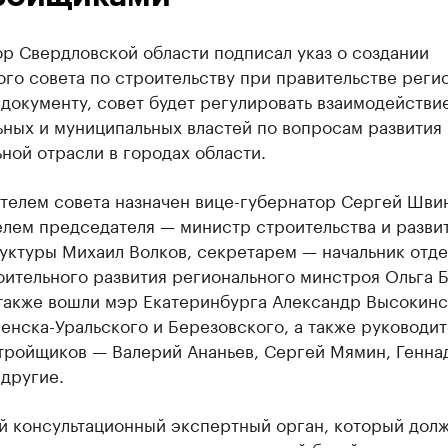
р Свердловской области подписал указ о создании
го совета по строительству при правительстве регио
документу, совет будет регулировать взаимодействи
ьных и муниципальных властей по вопросам развития
ной отрасли в городах области.
телем совета назначен вице-губернатор Сергей Швин
елем председателя — министр строительства и разви
уктуры Михаил Волков, секретарем — начальник отде
ительного развития регионального минстроя Ольга Б
 также вошли мэр Екатеринбурга Александр Высокинс
енска-Уральского и Березовского, а также руководи
тройщиков — Валерий Ананьев, Сергей Мямин, Генна
другие.
ой консультационный экспертный орган, который дол