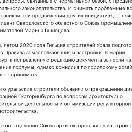
ь вопросы, связанные с нормативной базой, с продв
рального законодательства. И снимать проблемные в
возникли при продвижении других инициатив», — поя
зидент Свердловского областного Союза промышленн
имателей Марина Вшивцева.
 летом 2020 года Гильдия строителей Урала подгото
в Правила землепользования и застройки. В мэрии
бурга исправленную редакцию документа вынесли на
ение гордумы, однако комиссия по городскому хозяй
ь ее принимать.
ого уральские строители
объявили о прекращении
диа
рацией Екатеринбурга по вопросам архитектурно-
оительной деятельности и оптимизации регуляторной
пстроительства.
ское отделение Союза архитекторов вслед за строит