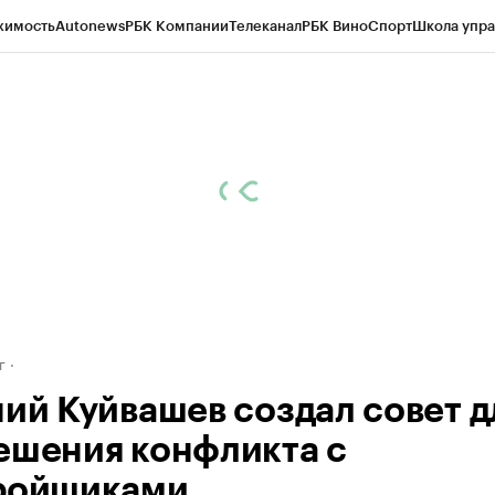
жимость
Autonews
РБК Компании
Телеканал
РБК Вино
Спорт
Школа упра
д
Стиль
Крипто
РБК Бизнес-среда
Дискуссионный клуб
Исследования
К
рагентов
Политика
Экономика
Бизнес
Технологии и медиа
Финансы
Рын
г
ний Куйвашев создал совет д
ешения конфликта с
ройщиками