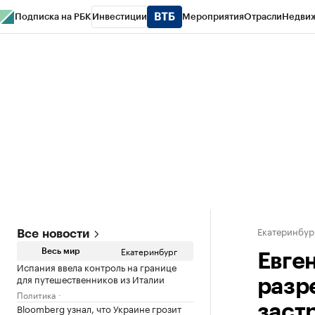
Подписка на РБК
Инвестиции
Мероприятия
Отрасли
Недви
РБК Курсы
РБК Life
Тренды
Визионеры
Национальные проекты
Горо
Спецпроекты СПб
Конференции СПб
Спецпроекты
Проверка конт
Екатеринбур
Все новости
Екатеринбург
Весь мир
Евге
Испания ввела контроль на границе
для путешественников из Италии
разр
Политика
Bloomberg узнал, что Украине грозит
заст