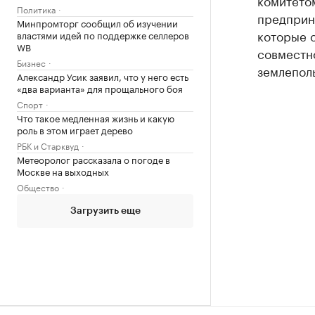
комитето
Политика
предприн
Минпромторг сообщил об изучении
которые о
властями идей по поддержке селлеров
WB
совместно
Бизнес
землеполь
Александр Усик заявил, что у него есть
«два варианта» для прощального боя
Спорт
Что такое медленная жизнь и какую
роль в этом играет дерево
РБК и Старквуд
Метеоролог рассказала о погоде в
Москве на выходных
Общество
Загрузить еще