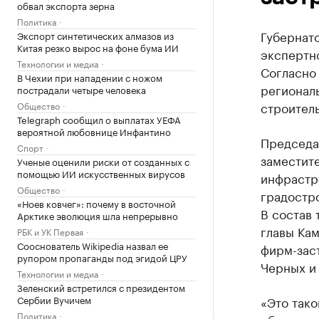
обвал экспорта зерна
Политика
Губернато
Экспорт синтетических алмазов из
Китая резко вырос на фоне бума ИИ
экспертно
Технологии и медиа
Согласно 
В Чехии при нападении с ножом
регионал
пострадали четыре человека
строитель
Общество
Telegraph сообщил о выплатах УЕФА
вероятной любовнице Инфантино
Председа
Спорт
заместит
Ученые оценили риски от созданных с
помощью ИИ искусственных вирусов
инфрастр
Общество
градостро
«Ноев ковчег»: почему в восточной
В состав
Арктике эволюция шла непрерывно
главы Кам
РБК и УК Первая
Сооснователь Wikipedia назвал ее
фирм-зас
рупором пропаганды под эгидой ЦРУ
Черных и 
Технологии и медиа
Зеленский встретился с президентом
Сербии Вучичем
«Это так
Политика