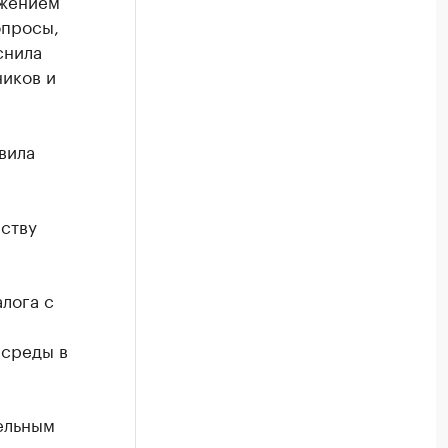
ижением
опросы,
снила
иков и
вила
ству
лога с
 среды в
ельным