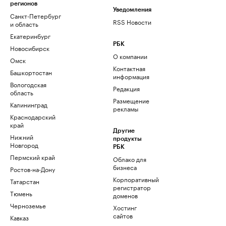
регионов
Уведомления
Санкт-Петербург
RSS Новости
и область
Екатеринбург
РБК
Новосибирск
О компании
Омск
Контактная
Башкортостан
информация
Вологодская
Редакция
область
Размещение
Калининград
рекламы
Краснодарский
край
Другие
Нижний
продукты
Новгород
РБК
Пермский край
Облако для
бизнеса
Ростов-на-Дону
Корпоративный
Татарстан
регистратор
Тюмень
доменов
Черноземье
Хостинг
сайтов
Кавказ