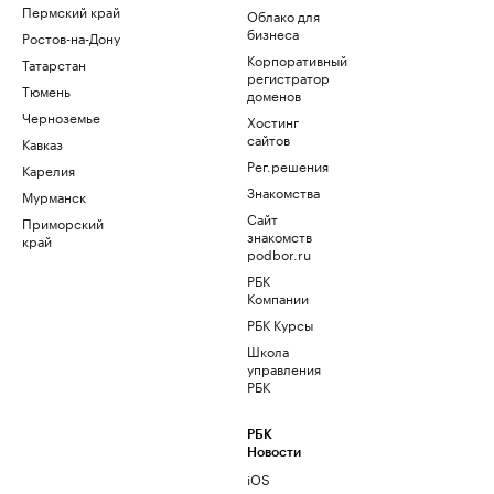
Пермский край
Облако для
бизнеса
Ростов-на-Дону
Корпоративный
Татарстан
регистратор
Тюмень
доменов
Черноземье
Хостинг
сайтов
Кавказ
Рег.решения
Карелия
Знакомства
Мурманск
Сайт
Приморский
знакомств
край
podbor.ru
РБК
Компании
РБК Курсы
Школа
управления
РБК
РБК
Новости
iOS