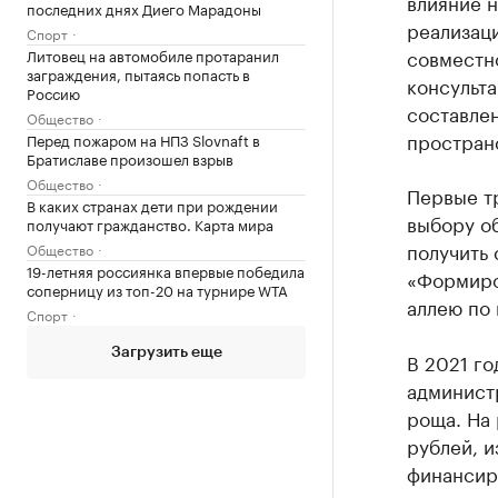
влияние н
последних днях Диего Марадоны
реализац
Спорт
совместн
Литовец на автомобиле протаранил
заграждения, пытаясь попасть в
консульта
Россию
составле
Общество
пространс
Перед пожаром на НПЗ Slovnaft в
Братиславе произошел взрыв
Общество
Первые тр
В каких странах дети при рождении
выбору о
получают гражданство. Карта мира
получить
Общество
19-летняя россиянка впервые победила
«Формиро
соперницу из топ-20 на турнире WTA
аллею по 
Спорт
Загрузить еще
В 2021 го
админист
роща. На
рублей, и
финансир