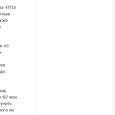
па ЧТПЗ
стные
акже
х
е по
ы
ли
ду.
ная
о 62 млн
лучить
ого из