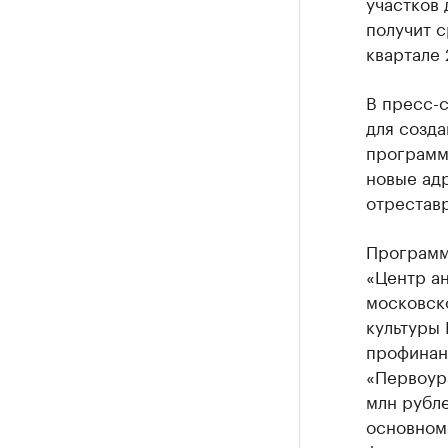
участков
получит с
квартале 
В пресс-с
для созда
программ
новые адр
отреставр
Программ
«Центр а
московск
культуры
профинанс
«Первоура
млн рубл
основном