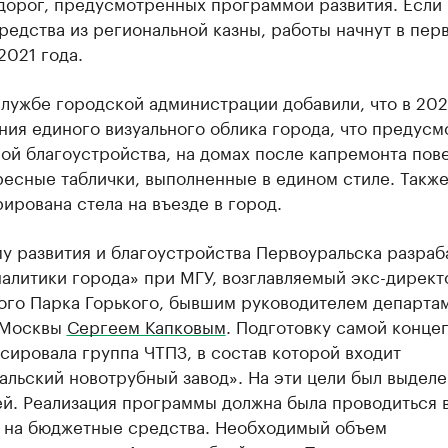
 дорог, предусмотренных программой развития. Если
редства из региональной казны, работы начнут в пер
2021 года.
лужбе городской администрации добавили, что в 202
ния единого визуального облика города, что предус
ой благоустройства, на домах после капремонта пов
есные таблички, выполненные в едином стиле. Также
ирована стела на въезде в город.
у развития и благоустройства Первоуральска разраб
налитики города» при МГУ, возглавляемый экс-дирек
ого Парка Горького, бывшим руководителем департа
 Москвы
Сергеем Капковым
. Подготовку самой конце
ировала группа ЧТПЗ, в состав которой входит
льский новотрубный завод». На эти цели был выделе
ей. Реализация программы должна была проводиться 
 на бюджетные средства. Необходимый объем