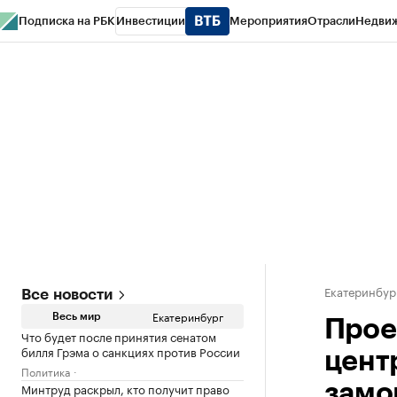
Подписка на РБК
Инвестиции
Мероприятия
Отрасли
Недви
РБК Курсы
РБК Life
Тренды
Визионеры
Национальные проекты
Горо
Спецпроекты СПб
Конференции СПб
Спецпроекты
Проверка конт
Екатеринбур
Все новости
Екатеринбург
Весь мир
Прое
Что будет после принятия сенатом
билля Грэма о санкциях против России
цент
Политика
Минтруд раскрыл, кто получит право
замо