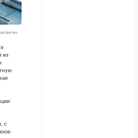
онтакте»
та
 из
ы
етную
кая
у
ации
, с
нное