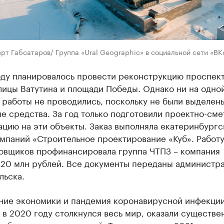
рт Габсатаров/ Группа «Ural Geographic» в социальной сети «ВК
оду планировалось провести реконструкцию проспек
лицы Ватутина и площади Победы. Однако ни на одной
 работы не проводились, поскольку не были выделен
 средства. За год только подготовили проектно-см
цию на эти объекты. Заказ выполняла екатеринбургс
мпаний «Строительное проектирование «Куб». Работ
овщиков профинансировала группа ЧТПЗ – компания
 20 млн рублей. Все документы переданы администр
льска.
ние экономики и пандемия коронавирусной инфекции
в 2020 году столкнулся весь мир, оказали существе