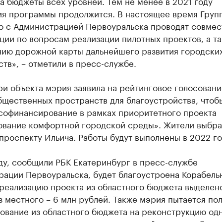
а бюджеты всех уровней. Тем не менее в 2021 году
ия программы продолжится. В настоящее время Груп
о с Администрацией Первоуральска проводят совме
ции по вопросам реализации пилотных проектов, а т
нию дорожной карты дальнейшего развития городски
тв», – отметили в пресс-службе.
и объекта мэрия заявила на рейтинговое голосовани
бщественных пространств для благоустройства, чтоб
 софинансирование в рамках приоритетного проекта
вание комфортной городской среды». Жители выбра
проспекту Ильича. Работы будут выполнены в 2022 го
ду, сообщили РБК Екатеринбург в пресс-службе
рации Первоуральска, будет благоустроена Корабель
 реализацию проекта из областного бюджета выделен
з местного – 6 млн рублей. Также мэрия пытается по
ование из областного бюджета на реконструкцию одн