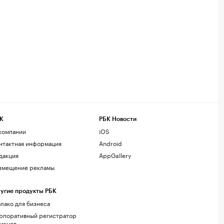
К
РБК Новости
компании
iOS
нтактная информация
Android
дакция
AppGallery
змещение рекламы
угие продукты РБК
лако для бизнеса
рпоративный регистратор
менов