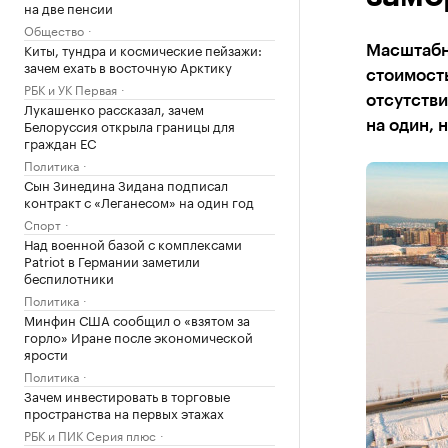
на две пенсии
Общество
Киты, тундра и космические пейзажи:
Масштабн
зачем ехать в восточную Арктику
стоимость
РБК и УК Первая
отсутстви
Лукашенко рассказал, зачем
Белоруссия открыла границы для
на один, 
граждан ЕС
Политика
Сын Зинедина Зидана подписал
контракт с «Леганесом» на один год
Спорт
Над военной базой с комплексами
Patriot в Германии заметили
беспилотники
Политика
Минфин США сообщил о «взятом за
горло» Иране после экономической
ярости
Политика
Зачем инвестировать в торговые
пространства на первых этажах
РБК и ПИК Серия плюс