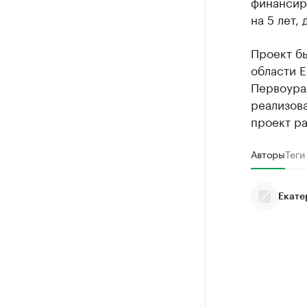
финансиро
на 5 лет, 
Проект бы
области Е
Первоура
реализова
проект ра
Авторы
Теги
Екате