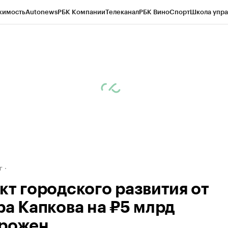
жимость
Autonews
РБК Компании
Телеканал
РБК Вино
Спорт
Школа упра
д
Стиль
Крипто
РБК Бизнес-среда
Дискуссионный клуб
Исследования
К
рагентов
Политика
Экономика
Бизнес
Технологии и медиа
Финансы
Рын
г
кт городского развития от
ра Капкова на ₽5 млрд
рожен