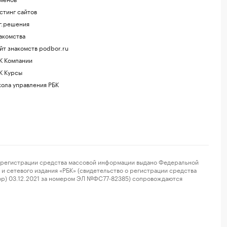
стинг сайтов
г.решения
акомства
йт знакомств podbor.ru
К Компании
К Курсы
ола управления РБК
регистрации средства массовой информации выдано Федеральной
и сетевого издания «РБК» (свидетельство о регистрации средства
ор) 03.12.2021 за номером ЭЛ №ФС77-82385) сопровождаются