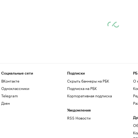
Социальные сети
Подписки
РБ
ВКонтакте
Скрыть баннеры на РБК
О 
Одноклассники
Подписка на РБК
Ко
Telegram
Корпоративная подписка
Ре
Дзен
Ра
Уведомления
RSS Новости
Др
Об
Ко
до