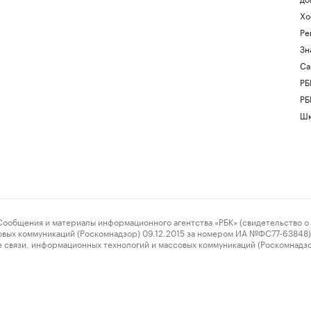
Хо
Ре
Зн
Са
РБ
РБ
Шк
ения и материалы информационного агентства «РБК» (свидетельство о 
овых коммуникаций (Роскомнадзор) 09.12.2015 за номером ИА №ФС77-63848) 
 связи, информационных технологий и массовых коммуникаций (Роскомнадз