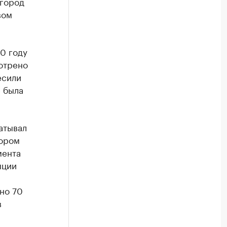
 город
вом
0 году
мотрено
есили
 была
атывал
тором
мента
пции
но 70
в