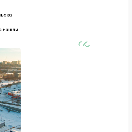
льска
а нашли