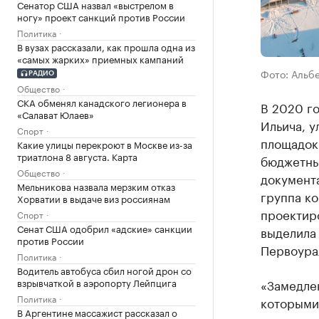
Сенатор США назвал «выстрелом в
ногу» проект санкций против России
Политика
В вузах рассказали, как прошла одна из
«самых жарких» приемных кампаний
Фото: Альбе
РАДИО
Общество
СКА обменял канадского легионера в
В 2020 г
«Салават Юлаев»
Ильича, у
Спорт
площадок
Какие улицы перекроют в Москве из-за
триатлона 8 августа. Карта
бюджетные
Общество
документа
Мельникова назвала мерзким отказ
группа ко
Хорватии в выдаче виз россиянам
проектир
Спорт
Сенат США одобрил «адские» санкции
выделила
против России
Первоура
Политика
Водитель автобуса сбил ногой дрон со
взрывчаткой в аэропорту Лейпцига
«Замедле
Политика
которыми 
В Аргентине массажист рассказал о