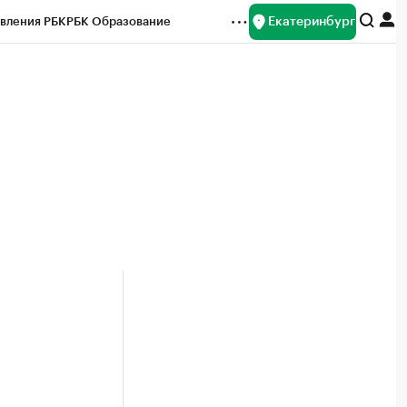
Екатеринбург
вления РБК
РБК Образование
редитные рейтинги
Франшизы
Газета
ок наличной валюты