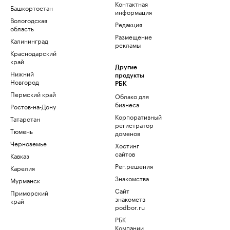
Контактная
Башкортостан
информация
Вологодская
Редакция
область
Размещение
Калининград
рекламы
Краснодарский
край
Другие
Нижний
продукты
Новгород
РБК
Пермский край
Облако для
бизнеса
Ростов-на-Дону
Корпоративный
Татарстан
регистратор
Тюмень
доменов
Черноземье
Хостинг
сайтов
Кавказ
Рег.решения
Карелия
Знакомства
Мурманск
Сайт
Приморский
знакомств
край
podbor.ru
РБК
Компании