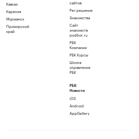
сайтов
Кавказ
Рег.решения
Карелия
Знакомства
Мурманск
Сайт
Приморский
знакомств
край
podbor.ru
РБК
Компании
РБК Курсы
Школа
управления
РБК
РБК
Новости
iOS
Android
AppGallery